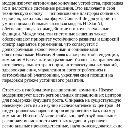
модернизирует автономные конечные устройства, превращая
их в целостные системные решения. Это включает в себя
техническую основу — использование платформ облачных
сервисов, таких как платформа ConnectLife для устройств
умного дома и большая языковая модель HI-Star AI,
обеспечивающая взаимодействие и интеллектуальные
функции. Между тем, эти системные решения также
обеспечивают приоритет устойчивого развития и широкий
спектр вариантов применения, что согласуется с
долгосрочными экологическими и социальными
обязательствами Hisense. Являясь лидером этой тенденции,
компания Hisense активно развивает бизнес в направлениях
интеллектуального транспорта, интеллектуальных зданий,
здравоохранения, управления энергопотреблением и
автомобильной электроники, укрепляя свои позиции на
передовом рубеже устойчивого развития.
Стремясь к глобальному расширению, компания Hisense
модернизирует шесть региональных операционных центров
для поддержки будущего роста. Опираясь на существующую
надежную сеть из 26 научно-исследовательских центров, 34
индустриальных парков и производственных баз, подход
компании Hisense «Мысли глобально, действуй локально»
расширяет возможности местных кадров и укрепляет
региональные производственные, научно-исследовательские