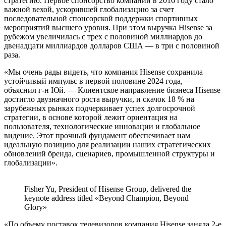
стратегию. Первое спонсорство компании в 2016 году стало
важной вехой, ускорившей глобализацию за счет
последовательной спонсорской поддержки спортивных
мероприятий высшего уровня. При этом выручка Hisense за
рубежом увеличилась с трех с половиной миллиардов до
двенадцати миллиардов долларов США — в три с половиной
раза.
«Мы очень рады видеть, что компания Hisense сохранила
устойчивый импульс в первой половине 2024 года, —
объяснил г-н Юй. — Клиентское направление бизнеса Hisense
достигло двузначного роста выручки, и скачок 18 % на
зарубежных рынках подчеркивает успех долгосрочной
стратегии, в основе которой лежит ориентация на
пользователя, технологические инновации и глобальное
видение. Этот прочный фундамент обеспечивает нам
идеальную позицию для реализации наших стратегических
обновлений бренда, сценариев, промышленной структуры и
глобализации».
Fisher Yu, President of Hisense Group, delivered the
keynote address titled «Beyond Champion, Beyond
Glory»
«По объему поставок телевизоров компания Hisense заняла 2-е