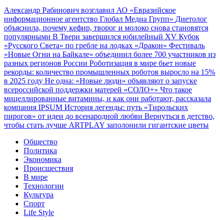
Александр Рабинович возглавил АО «Евразийское
информационное агентство Глобал Медиа Групп»
Диетолог
объяснила, почему кефир, творог и молоко снова становятся
популярными
В Твери завершился юбилейный XV Кубок
«Русского Света» по гребле на лодках «Дракон»
Фестиваль
«Новые Огни на Байкале» объединил более 700 участников из
разных регионов России
Роботизация в мире бьет новые
рекорды: количество промышленных роботов выросло на 15%
в 2025 году
Не одна: «Новые люди» объявляют о запуске
всероссийской поддержки матерей «СОЛО+»
Что такое
мицеллированные витамины, и как они работают, рассказала
компания IPSUM
История легенды: путь «Тирольских
пирогов» от идеи до всенародной любви
Вернуться в детство,
чтобы стать лучше
ARTPLAY заполонили гигантские цветы
Общество
Политика
Экономика
Происшествия
В мире
Технологии
Культура
Спорт
Life Style