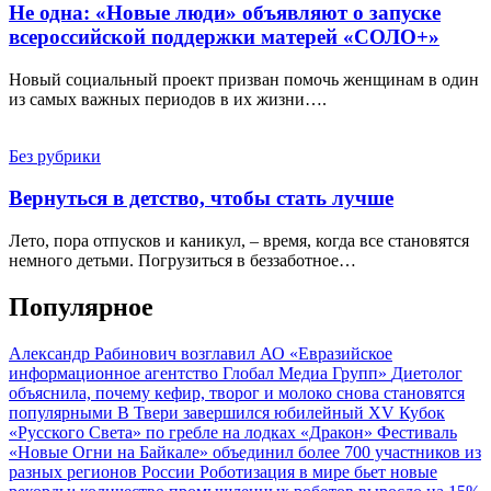
Не одна: «Новые люди» объявляют о запуске
всероссийской поддержки матерей «СОЛО+»
Новый социальный проект призван помочь женщинам в один
из самых важных периодов в их жизни….
Без рубрики
Вернуться в детство, чтобы стать лучше
Лето, пора отпусков и каникул, – время, когда все становятся
немного детьми. Погрузиться в беззаботное…
Популярное
Александр Рабинович возглавил АО «Евразийское
информационное агентство Глобал Медиа Групп»
Диетолог
объяснила, почему кефир, творог и молоко снова становятся
популярными
В Твери завершился юбилейный XV Кубок
«Русского Света» по гребле на лодках «Дракон»
Фестиваль
«Новые Огни на Байкале» объединил более 700 участников из
разных регионов России
Роботизация в мире бьет новые