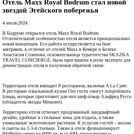
Отель Maxx Royal Bodrum стал новой
звездой Эгейского побережья
4 июля 2024
В Бодруме открылся отель Maxx Royal Bodrum.
Отличительной особенностью отеля является принципиально
новая концепция. Его работа осуществляется на базе
завтраков, в отличие от отелей Maxx в Кемере и Белеке.
Анастасия Созинова, основательница турагентства SKAZKA
TRAVEL CONCIERGE, была приглашена в роли эксперта для
демонстрации отеля и получения обратной связи.
Территория отеля вмещает 8 ресторанов, включая A La Carte.
В ресторане изысканной кухни Oro гости смогут попробовать
блюда, которые приготовит для них шеф-повар Альфред Руссо
(обладатель звезды Мишлен).
Территорию отеля отличает продуманный ландшафтный
дизайн, удобные и стильные зоны для отдыха, а также
уникальные экзотические растения. К услугам гостей – виллы
и сьюты на 2-3-4 спальни. Также в отеле функционирует
Wellbeing центр на 6000 кв. м со SPA-процедурами и