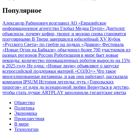
Популярное
Александр Рабинович возглавил АО «Евразийское
информационное агентство Глобал Медиа Групп»
Диетолог
объяснила, почему кефир, творог и молоко снова становятся
популярными
В Твери завершился юбилейный XV Кубок
«Русского Света» по гребле на лодках «Дракон»
Фестиваль
«Новые Огни на Байкале» объединил более 700 участников из
разных регионов России
Роботизация в мире бьет новые
рекорды: количество промышленных роботов выросло на 15%
в 2025 году
Не одна: «Новые люди» объявляют о запуске
всероссийской поддержки матерей «СОЛО+»
Что такое
мицеллированные витамины, и как они работают, рассказала
компания IPSUM
История легенды: путь «Тирольских
пирогов» от идеи до всенародной любви
Вернуться в детство,
чтобы стать лучше
ARTPLAY заполонили гигантские цветы
Общество
Политика
Экономика
Происшествия
В мире
Технологии