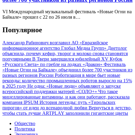
VI Международный музыкальный фестиваль «Новые Огни на
Байкале» прошел с 22 по 26 июля в…
Популярное
Александр Рабинович возглавил АО «Евразийское
информационное агентство Глобал Медиа Групп»
Диетолог
объяснила, почему кефир, творог и молоко снова становятся
популярными
В Твери завершился юбилейный XV Кубок
«Русского Света» по гребле на лодках «Дракон»
Фестиваль
«Новые Огни на Байкале» объединил более 700 участников из
разных регионов России
Роботизация в мире бьет новые
рекорды: количество промышленных роботов выросло на 15%
в 2025 году
Не одна: «Новые люди» объявляют о запуске
всероссийской поддержки матерей «СОЛО+»
Что такое
мицеллированные витамины, и как они работают, рассказала
компания IPSUM
История легенды: путь «Тирольских
пирогов» от идеи до всенародной любви
Вернуться в детство,
чтобы стать лучше
ARTPLAY заполонили гигантские цветы
Общество
Политика
Экономика