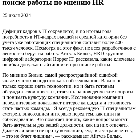
поиске работы по мнению HR
25 июля 2024
Дефицит кадров в IT сохраняется, и по итогам года
потребность в ИТ-кадрах высшей и средней категории без
учета уже работающих специалистов составит более 400
тысяч человек. Несмотря на этот факт, не всех разработчиков с
легкостью берут на работу. Айгуль Билык, HRD крупной
цифровой лаборатории Hopper IT, рассказала, какие ключевые
ошибки допускают айтишники при поиске работы.
По мнению Билык, самой распространённой ошибкой
является плохая подготовка к собеседованию. Важно не
только хорошо знать технологии, но и быть готовым
обсуждать свои проекты, отвечать на поведенческие вопросы
и понимать культуру компании. Исследование компании
перед интервью показывает интерес кандидата и готовность
стать частью команды. «Я всегда рекомендую IT-специалистам
смотреть видеозаписи интервью перед тем, как идти на
собеседование. Это помогает понять, какие вопросы могут
быть актуальны для вашей должности, как на них отвечать.
Даже если видео не про ту компанию, куда вы устраиваетесь,
– это не будет лишним», — рассказывает Айгуль Билык.