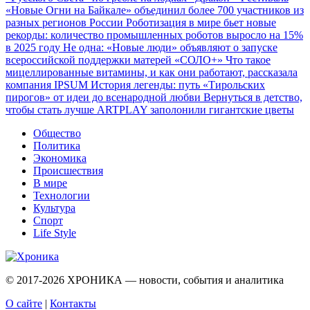
«Новые Огни на Байкале» объединил более 700 участников из
разных регионов России
Роботизация в мире бьет новые
рекорды: количество промышленных роботов выросло на 15%
в 2025 году
Не одна: «Новые люди» объявляют о запуске
всероссийской поддержки матерей «СОЛО+»
Что такое
мицеллированные витамины, и как они работают, рассказала
компания IPSUM
История легенды: путь «Тирольских
пирогов» от идеи до всенародной любви
Вернуться в детство,
чтобы стать лучше
ARTPLAY заполонили гигантские цветы
Общество
Политика
Экономика
Происшествия
В мире
Технологии
Культура
Спорт
Life Style
© 2017-2026
ХРОНИКА — новости, события и аналитика
О сайте
|
Контакты