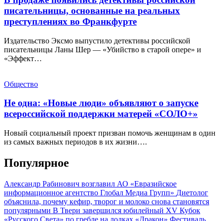
писательницы, основанные на реальных
преступлениях во Франкфурте
Издательство Эксмо выпустило детективы российской
писательницы Ланы Шер — «Убийство в старой опере» и
«Эффект…
Общество
Не одна: «Новые люди» объявляют о запуске
всероссийской поддержки матерей «СОЛО+»
Новый социальный проект призван помочь женщинам в один
из самых важных периодов в их жизни….
Популярное
Александр Рабинович возглавил АО «Евразийское
информационное агентство Глобал Медиа Групп»
Диетолог
объяснила, почему кефир, творог и молоко снова становятся
популярными
В Твери завершился юбилейный XV Кубок
«Русского Света» по гребле на лодках «Дракон»
Фестиваль