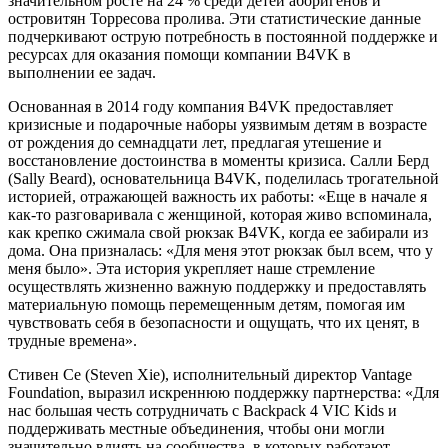
значительном росте на 24 % среди детей аборигенов и
островитян Торресова пролива. Эти статистические данные
подчеркивают острую потребность в постоянной поддержке и
ресурсах для оказания помощи компании B4VK в
выполнении ее задач.
Основанная в 2014 году компания B4VK предоставляет
кризисные и подарочные наборы уязвимым детям в возрасте
от рождения до семнадцати лет, предлагая утешение и
восстановление достоинства в моменты кризиса. Салли Берд
(Sally Beard), основательница B4VK, поделилась трогательной
историей, отражающей важность их работы: «Еще в начале я
как-то разговаривала с женщиной, которая живо вспоминала,
как крепко сжимала свой рюкзак B4VK, когда ее забирали из
дома. Она призналась: «Для меня этот рюкзак был всем, что у
меня было». Эта история укрепляет наше стремление
осуществлять жизненно важную поддержку и предоставлять
материальную помощь перемещенным детям, помогая им
чувствовать себя в безопасности и ощущать, что их ценят, в
трудные времена».
Стивен Се (Steven Xie), исполнительный директор Vantage
Foundation, выразил искреннюю поддержку партнерства: «Для
нас большая честь сотрудничать с Backpack 4 VIC Kids и
поддерживать местные объединения, чтобы они могли
значительно влиять на сообщества, в которых работают.