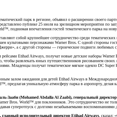
тематический парк в регионе, объявил о расширении своего парт
редставлено публике 25 июля на зрелищном мероприятии по запу
rld™, поднимая впечатления гостей тематического парка на нов
дставляют собой крупнейшее сотрудничество среди тематических
крашен культовыми персонажами Warner Bros. С одной стороны го
 Джерри», а с другой стороны — героические подвиги любимых 
 рейсами Etihad Airways, получат новые детские наборы Warner 
го, чтобы развлекать юных путешественников рисованием своих
иями. Младенцы получат тематическое мягкое одеяло DC Super 
ным залом ожидания для детей Etihad Airways в Международном
d™, предлагая уникальную атмосферу парка в аэропорту, делая 
ль-Зааби (Mohamed Abdalla Al Zaabi), генеральный директор
rner Bros. World™ для поклонников. Это сотрудничество не тол
оздавая суперотпуск с долгими незабываемыми воспоминаниями д
), главный исполнительный директор Etihad Airways
, сказал: