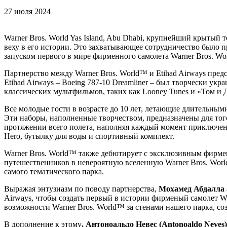
27 июля 2024
Warner Bros. World Yas Island, Abu Dhabi, крупнейший крытый 
веху в его истории. Это захватывающее сотрудничество было п
запуском первого в мире фирменного самолета Warner Bros. Wo
Партнерство между Warner Bros. World™ и Etihad Airways пре
Etihad Airways – Boeing 787-10 Dreamliner – был творчески у
классических мультфильмов, таких как Looney Tunes и «Том и
Все молодые гости в возрасте до 10 лет, летающие длительными
Эти наборы, наполненные творчеством, предназначены для то
протяжении всего полета, наполняя каждый момент приключен
Hero, бутылку для воды и спортивный комплект.
Warner Bros. World™ также дебютирует с эксклюзивным фирмен
путешественников в невероятную вселенную Warner Bros. Worl
самого тематического парка.
Выражая энтузиазм по поводу партнерства,
Мохамед Абдалла а
Airways, чтобы создать первый в истории фирменый самолет Wa
возможности Warner Bros. World™ за стенами нашего парка, с
В дополнение к этому
, Антоноальдо Невес (Antonoaldo Neves