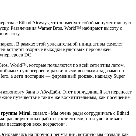
нерства с Etihad Airways, что знаменует собой монументальную
ску. Развлечения Warner Bros. World™ набирают высоту с
ую высоту.
 парков. В рамках этой увлекательной инициативы самолет
стей встретят озорные выходки культовых персонажей
супергероев DC.
Bros. World™, которые появляются по всей сети этим летом.
 любимых супергероев и различными веселыми задачами на
Hero, а дети постарше — фирменный рюкзак, накидку Super
 аэропорту Заид в Абу-Даби. Этот причудливый зал перенесет
каждое путешествие таким же восхитительным, как посещение
 группы Miral,
сказал: «Мы очень рады сотрудничать с Etihad
ько расширяет опыт работы с клиентами, но и увеличивает
ля пассажиров всех возрастов».
 «Основываясь на прочной репутации, которую мы создали как