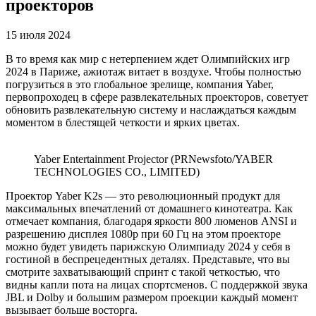
проекторов
15 июля 2024
В то время как мир с нетерпением ждет Олимпийских игр
2024 в Париже, ажиотаж витает в воздухе. Чтобы полностью
погрузиться в это глобальное зрелище, компания Yaber,
первопроходец в сфере развлекательных проекторов, советует
обновить развлекательную систему и наслаждаться каждым
моментом в блестящей четкости и ярких цветах.
Yaber Entertainment Projector (PRNewsfoto/YABER
TECHNOLOGIES CO., LIMITED)
Проектор Yaber K2s — это революционный продукт для
максимальных впечатлений от домашнего кинотеатра. Как
отмечает компания, благодаря яркости 800 люменов ANSI и
разрешению дисплея 1080p при 60 Гц на этом проекторе
можно будет увидеть парижскую Олимпиаду 2024 у себя в
гостиной в беспрецедентных деталях. Представьте, что вы
смотрите захватывающий спринт с такой четкостью, что
видны капли пота на лицах спортсменов. С поддержкой звука
JBL и Dolby и большим размером проекции каждый момент
вызывает больше восторга.