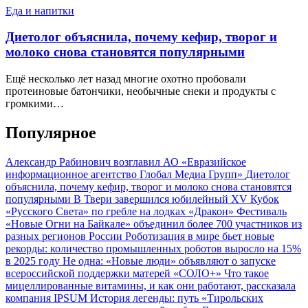
Еда и напитки
Диетолог объяснила, почему кефир, творог и
молоко снова становятся популярными
Ещё несколько лет назад многие охотно пробовали
протеиновые батончики, необычные снеки и продукты с
громкими…
Популярное
Александр Рабинович возглавил АО «Евразийское
информационное агентство Глобал Медиа Групп»
Диетолог
объяснила, почему кефир, творог и молоко снова становятся
популярными
В Твери завершился юбилейный XV Кубок
«Русского Света» по гребле на лодках «Дракон»
Фестиваль
«Новые Огни на Байкале» объединил более 700 участников из
разных регионов России
Роботизация в мире бьет новые
рекорды: количество промышленных роботов выросло на 15%
в 2025 году
Не одна: «Новые люди» объявляют о запуске
всероссийской поддержки матерей «СОЛО+»
Что такое
мицеллированные витамины, и как они работают, рассказала
компания IPSUM
История легенды: путь «Тирольских