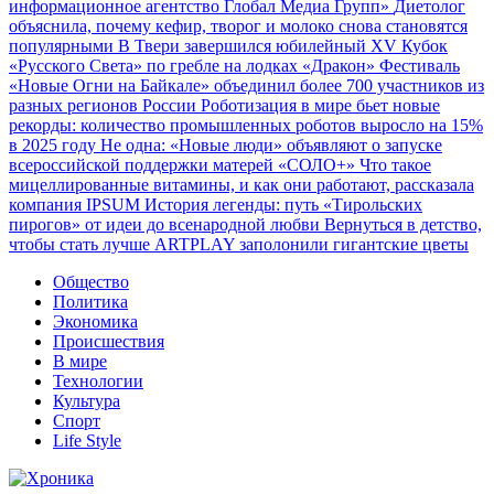
информационное агентство Глобал Медиа Групп»
Диетолог
объяснила, почему кефир, творог и молоко снова становятся
популярными
В Твери завершился юбилейный XV Кубок
«Русского Света» по гребле на лодках «Дракон»
Фестиваль
«Новые Огни на Байкале» объединил более 700 участников из
разных регионов России
Роботизация в мире бьет новые
рекорды: количество промышленных роботов выросло на 15%
в 2025 году
Не одна: «Новые люди» объявляют о запуске
всероссийской поддержки матерей «СОЛО+»
Что такое
мицеллированные витамины, и как они работают, рассказала
компания IPSUM
История легенды: путь «Тирольских
пирогов» от идеи до всенародной любви
Вернуться в детство,
чтобы стать лучше
ARTPLAY заполонили гигантские цветы
Общество
Политика
Экономика
Происшествия
В мире
Технологии
Культура
Спорт
Life Style