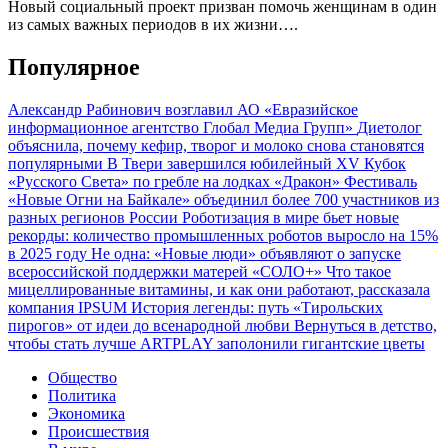
Новый социальный проект призван помочь женщинам в один
из самых важных периодов в их жизни….
Популярное
Александр Рабинович возглавил АО «Евразийское
информационное агентство Глобал Медиа Групп»
Диетолог
объяснила, почему кефир, творог и молоко снова становятся
популярными
В Твери завершился юбилейный XV Кубок
«Русского Света» по гребле на лодках «Дракон»
Фестиваль
«Новые Огни на Байкале» объединил более 700 участников из
разных регионов России
Роботизация в мире бьет новые
рекорды: количество промышленных роботов выросло на 15%
в 2025 году
Не одна: «Новые люди» объявляют о запуске
всероссийской поддержки матерей «СОЛО+»
Что такое
мицеллированные витамины, и как они работают, рассказала
компания IPSUM
История легенды: путь «Тирольских
пирогов» от идеи до всенародной любви
Вернуться в детство,
чтобы стать лучше
ARTPLAY заполонили гигантские цветы
Общество
Политика
Экономика
Происшествия