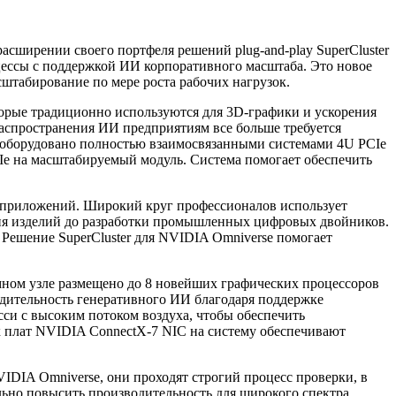
асширении своего портфеля решений plug-and-play SuperCluster
ессы с поддержкой ИИ корпоративного масштаба. Это новое
штабирование по мере роста рабочих нагрузок.
торые традиционно используются для 3D-графики и ускорения
 распространения ИИ предприятиям все больше требуется
ro оборудовано полностью взаимосвязанными системами 4U PCIe
Ie на масштабируемый модуль. Система помогает обеспечить
я приложений. Широкий круг профессионалов использует
ия изделий до разработки промышленных цифровых двойников.
ешение SuperCluster для NVIDIA Omniverse помогает
ном узле размещено до 8 новейших графических процессоров
дительность генеративного ИИ благодаря поддержке
сси с высоким потоком воздуха, чтобы обеспечить
х плат NVIDIA ConnectX-7 NIC на систему обеспечивают
IA Omniverse, они проходят строгий процесс проверки, в
льно повысить производительность для широкого спектра