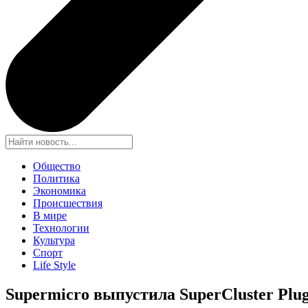
Общество
Политика
Экономика
Происшествия
В мире
Технологии
Культура
Спорт
Life Style
Supermicro выпустила SuperCluster Plu