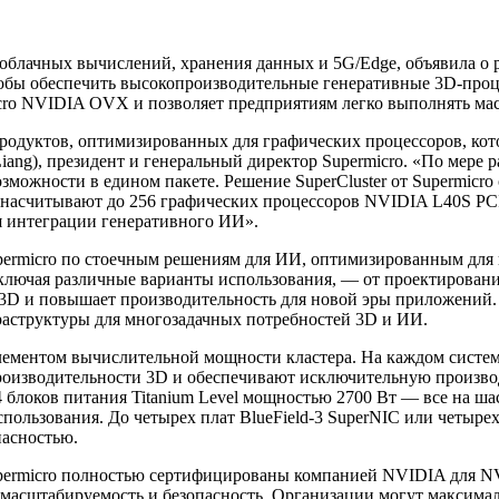
облачных вычислений, хранения данных и 5G/Edge, объявила о р
обы обеспечить высокопроизводительные генеративные 3D-проц
cro NVIDIA OVX и позволяет предприятиям легко выполнять мас
 продуктов, оптимизированных для графических процессоров, ко
Liang), президент и генеральный директор Supermicro. «По мере
озможности в едином пакете. Решение SuperCluster от Supermic
е насчитывают до 256 графических процессоров NVIDIA L40S PC
я интеграции генеративного ИИ».
upermicro по стоечным решениям для ИИ, оптимизированным дл
ключая различные варианты использования, — от проектирован
 и повышает производительность для новой эры приложений. Р
аструктуры для многозадачных потребностей 3D и ИИ.
ментом вычислительной мощности кластера. На каждом систем
роизводительности 3D и обеспечивают исключительную произво
 блоков питания Titanium Level мощностью 2700 Вт — все на ша
пользования. До четырех плат BlueField-3 SuperNIC или четыре
пасностью.
rmicro полностью сертифицированы компанией NVIDIA для NVID
, масштабируемость и безопасность. Организации могут максима