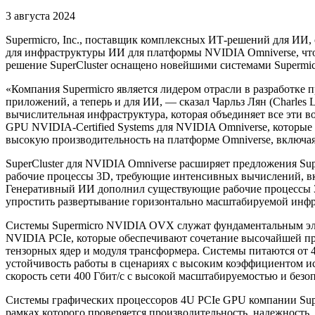
3 августа 2024
Supermicro, Inc., поставщик комплексных ИТ-решений для ИИ, 
для инфраструктуры ИИ для платформы NVIDIA Omniverse, чт
решение SuperCluster оснащено новейшими системами Supermi
«Компания Supermicro является лидером отрасли в разработке
приложений, а теперь и для ИИ, — сказал Чарльз Лян (Charles 
вычислительная инфраструктура, которая объединяет все эти в
GPU NVIDIA-Certified Systems для NVIDIA Omniverse, которы
высокую производительность на платформе Omniverse, включа
SuperCluster для NVIDIA Omniverse расширяет предложения S
рабочие процессы 3D, требующие интенсивных вычислений, в
Генеративный ИИ дополнил существующие рабочие процессы 3D
упростить развертывание горизонтально масштабируемой инфр
Системы Supermicro NVIDIA OVX служат фундаментальным эле
NVIDIA PCIe, которые обеспечивают сочетание высочайшей п
тензорных ядер и модуля трансформера. Системы питаются от 4
устойчивость работы в сценариях с высоким коэффициентом ис
скорость сети 400 Гбит/с с высокой масштабируемостью и безо
Системы графических процессоров 4U PCIe GPU компании Supe
рамках которого проверяется производительность, надежность