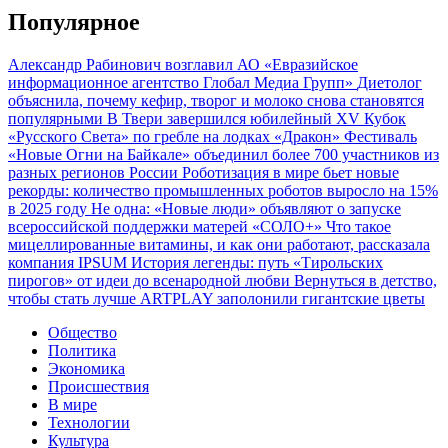
Популярное
Александр Рабинович возглавил АО «Евразийское
информационное агентство Глобал Медиа Групп»
Диетолог
объяснила, почему кефир, творог и молоко снова становятся
популярными
В Твери завершился юбилейный XV Кубок
«Русского Света» по гребле на лодках «Дракон»
Фестиваль
«Новые Огни на Байкале» объединил более 700 участников из
разных регионов России
Роботизация в мире бьет новые
рекорды: количество промышленных роботов выросло на 15%
в 2025 году
Не одна: «Новые люди» объявляют о запуске
всероссийской поддержки матерей «СОЛО+»
Что такое
мицеллированные витамины, и как они работают, рассказала
компания IPSUM
История легенды: путь «Тирольских
пирогов» от идеи до всенародной любви
Вернуться в детство,
чтобы стать лучше
ARTPLAY заполонили гигантские цветы
Общество
Политика
Экономика
Происшествия
В мире
Технологии
Культура