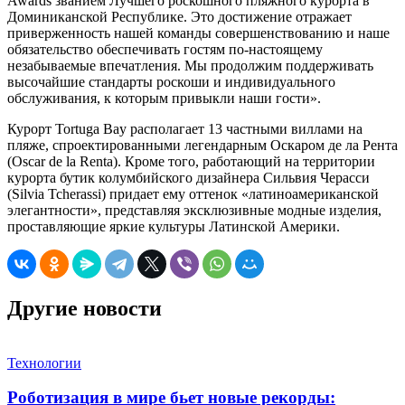
Awards званием Лучшего роскошного пляжного курорта в
Доминиканской Республике. Это достижение отражает
приверженность нашей команды совершенствованию и наше
обязательство обеспечивать гостям по-настоящему
незабываемые впечатления. Мы продолжим поддерживать
высочайшие стандарты роскоши и индивидуального
обслуживания, к которым привыкли наши гости».
Курорт Tortuga Bay располагает 13 частными виллами на
пляже, спроектированными легендарным Оскаром де ла Рента
(Oscar de la Renta). Кроме того, работающий на территории
курорта бутик колумбийского дизайнера Сильвия Черасси
(Silvia Tcherassi) придает ему оттенок «латиноамериканской
элегантности», представляя эксклюзивные модные изделия,
проставляющие яркие культуры Латинской Америки.
Другие новости
Технологии
Роботизация в мире бьет новые рекорды: