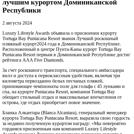
лучшим курортом Доминиканской
Республики
2 августа 2024
Luxury Lifestyle Awards объявила о присвоении курорту
Tortuga Bay Puntacana Resort звания Лучший роскошный
пляжный курорт2024 года в Доминиканской Республике.
Расположенный в центре Пунта-Каны курорт Tortuga Bay
Puntacana Resort первым в Доминиканской Республике достиг
рейтинга AAA Five Diamonds.
За счет роскошного транспорта, специального амбассадора
вилл и доступа к первоклассным удобствам, включая три
километра первозданно белых песчаных пляжей,
принимающее чемпионаты поле для гольфа с 45 лунками и
спа, на курорте Puntacana Resort, компания Tortuga Bay
обещает стильный отдых и максимальные впечатления от
острова, где отдых приобретает новое значение.
Бланка Алкантара (Blanca Alcantara), генеральный менеджер
курорта Tortuga Bay Puntacana Resort, выразила свою гордость
за недавно полученную курортом награду: «Мы невероятно
гордимся присвоенным нам компанией Luxury Lifestyle