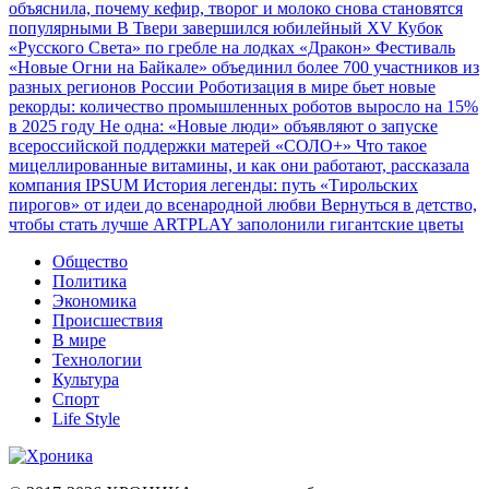
объяснила, почему кефир, творог и молоко снова становятся
популярными
В Твери завершился юбилейный XV Кубок
«Русского Света» по гребле на лодках «Дракон»
Фестиваль
«Новые Огни на Байкале» объединил более 700 участников из
разных регионов России
Роботизация в мире бьет новые
рекорды: количество промышленных роботов выросло на 15%
в 2025 году
Не одна: «Новые люди» объявляют о запуске
всероссийской поддержки матерей «СОЛО+»
Что такое
мицеллированные витамины, и как они работают, рассказала
компания IPSUM
История легенды: путь «Тирольских
пирогов» от идеи до всенародной любви
Вернуться в детство,
чтобы стать лучше
ARTPLAY заполонили гигантские цветы
Общество
Политика
Экономика
Происшествия
В мире
Технологии
Культура
Спорт
Life Style