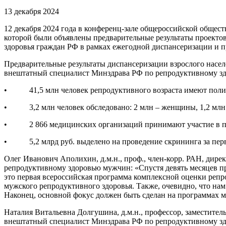
13 декабря 2024
12 декабря 2024 года в конференц-зале общероссийской общес
которой были объявлены предварительные результаты проекто
здоровья граждан РФ в рамках ежегодной диспансеризации и п
Предварительные результаты диспансеризации взрослого населе
внештатный специалист Минздрава РФ по репродуктивному з
• 41,5 млн человек репродуктивного возраста имеют пол
• 3,2 млн человек обследовано: 2 млн – женщины, 1,2 млн
• 2 866 медицинских организаций принимают участие в п
• 5,2 млрд руб. выделено на проведение скрининга за первы
Олег Иванович Аполихин, д.м.н., проф., член-корр. РАН, ди
репродуктивному здоровью мужчин: «Спустя девять месяцев п
это первая всероссийская программа комплексной оценки репр
мужского репродуктивного здоровья. Также, очевидно, что н
Наконец, основной фокус должен быть сделан на программах 
Наталия Витальевна Долгушина, д.м.н., профессор, заместите
внештатный специалист Минздрава РФ по репродуктивному здо