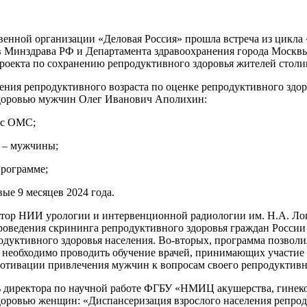
твенной организации «Деловая Россия» прошла встреча из цикла
в Минздрава РФ и Департамента здравоохранения города Москвы
роекта по сохранению репродуктивного здоровья жителей столи
ния репродуктивного возраста по оценке репродуктивного здоро
доровью мужчин Олег Иванович Аполихин:
ис ОМС;
 – мужчины;
рограмме;
е 9 месяцев 2024 года.
ректор НИИ урологии и интервенционной радиологии им. Н.А. Л
роведения скрининга репродуктивного здоровья граждан Росси
одуктивного здоровья населения. Во-вторых, программа позволи
ам необходимо проводить обучение врачей, принимающих участи
мотивации привлечения мужчин к вопросам своего репродуктивн
ль директора по научной работе ФГБУ «НМИЦ акушерства, гинеко
ровью женщин: «Диспансеризация взрослого населения репроду