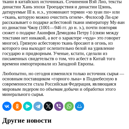
ткани в китайских источниках. Сочинения Вэй Лио, тексты
династии Хань эпохи Троецарствия и династии Цзинь,
датируемые III в. н.э., упоминают термин «хо хуан пи» или
«ткань, которую можно очистить огнем». Философ Ли-цзе
рассказывает о подарке асбестовой ткани императору Му-ван
из династии Чжоу (1001—946 гг. до н. э.), почти повторяя
сюжет о подарке Акинфия Демидова Петру I (связи между
текстами нет никакой, а вот о характере «чуда» это говорит
многое). Грязную асбестовую ткань бросают в огонь, из
которого она выходит ослепительно белой на удивление
государю и придворным. Ученые, кстати, сделали из
письменных свидетельств о том, что асбест в Китай того
времени импортировали из Западной Европы.
Любопытно, но сегодня изменился только источник сырья —
основным поставщиком «горного льна» в Поднебесную в
современности стала Российская Федерация, являющаяся
мировым лидером по объемам добычи и обработки этого
минерального сырья.
Другие новости