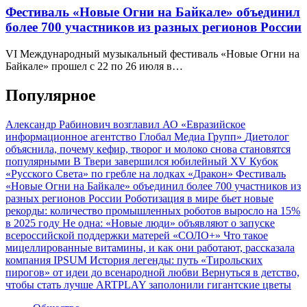
Фестиваль «Новые Огни на Байкале» объединил
более 700 участников из разных регионов России
VI Международный музыкальный фестиваль «Новые Огни на
Байкале» прошел с 22 по 26 июля в…
Популярное
Александр Рабинович возглавил АО «Евразийское
информационное агентство Глобал Медиа Групп»
Диетолог
объяснила, почему кефир, творог и молоко снова становятся
популярными
В Твери завершился юбилейный XV Кубок
«Русского Света» по гребле на лодках «Дракон»
Фестиваль
«Новые Огни на Байкале» объединил более 700 участников из
разных регионов России
Роботизация в мире бьет новые
рекорды: количество промышленных роботов выросло на 15%
в 2025 году
Не одна: «Новые люди» объявляют о запуске
всероссийской поддержки матерей «СОЛО+»
Что такое
мицеллированные витамины, и как они работают, рассказала
компания IPSUM
История легенды: путь «Тирольских
пирогов» от идеи до всенародной любви
Вернуться в детство,
чтобы стать лучше
ARTPLAY заполонили гигантские цветы