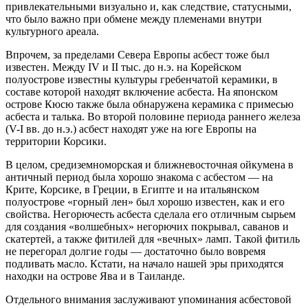
привлекательными визуально и, как следствие, статусными,
что было важно при обмене между племенами внутри
культурного ареала.
Впрочем, за пределами Севера Европы асбест тоже был
известен. Между IV и II тыс. до н.э. на Корейском
полуострове известны культуры гребенчатой керамики, в
составе которой находят включение асбеста. На японском
острове Кюсю также была обнаружена керамика с примесью
асбеста и талька. Во второй половине периода раннего железа
(V-I вв. до н.э.) асбест находят уже на юге Европы на
территории Корсики.
В целом, средиземноморская и ближневосточная ойкумена в
античный период была хорошо знакома с асбестом — на
Крите, Корсике, в Греции, в Египте и на итальянском
полуострове «горный лен» был хорошо известен, как и его
свойства. Негорючесть асбеста сделала его отличным сырьем
для создания «волшебных» негорючих покрывал, саванов и
скатертей, а также фитилей для «вечных» ламп. Такой фитиль
не перегорал долгие годы — достаточно было вовремя
подливать масло. Кстати, на начало нашей эры приходятся
находки на острове Ява и в Таиланде.
Отдельного внимания заслуживают упоминания асбестовой