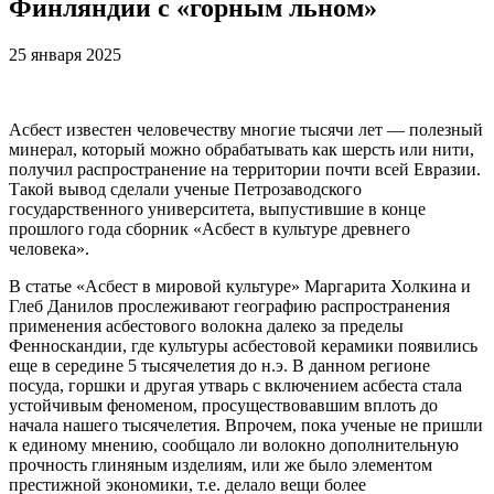
Финляндии с «горным льном»
25 января 2025
Асбест известен человечеству многие тысячи лет — полезный
минерал, который можно обрабатывать как шерсть или нити,
получил распространение на территории почти всей Евразии.
Такой вывод сделали ученые Петрозаводского
государственного университета, выпустившие в конце
прошлого года сборник «Асбест в культуре древнего
человека».
В статье «Асбест в мировой культуре» Маргарита Холкина и
Глеб Данилов прослеживают географию распространения
применения асбестового волокна далеко за пределы
Фенноскандии, где культуры асбестовой керамики появились
еще в середине 5 тысячелетия до н.э. В данном регионе
посуда, горшки и другая утварь с включением асбеста стала
устойчивым феноменом, просуществовавшим вплоть до
начала нашего тысячелетия. Впрочем, пока ученые не пришли
к единому мнению, сообщало ли волокно дополнительную
прочность глиняным изделиям, или же было элементом
престижной экономики, т.е. делало вещи более