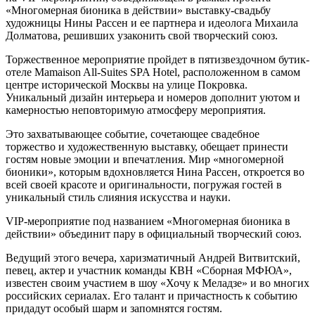
«Многомерная бионика в действии» выставку-свадьбу
художницы Нины Рассен и ее партнера и идеолога Михаила
Долматова, решивших узаконить свой творческий союз.
Торжественное мероприятие пройдет в пятизвездочном бутик-
отеле Mamaison All-Suites SPA Hotel, расположенном в самом
центре исторической Москвы на улице Покровка.
Уникальный дизайн интерьера и номеров дополнит уютом и
камерностью неповторимую атмосферу мероприятия.
Это захватывающее событие, сочетающее свадебное
торжество и художественную выставку, обещает принести
гостям новые эмоции и впечатления. Мир «многомерной
бионики», которым вдохновляется Нина Рассен, откроется во
всей своей красоте и оригинальности, погружая гостей в
уникальный стиль слияния искусства и науки.
VIP-мероприятие под названием «Многомерная бионика в
действии» объединит пару в официальный творческий союз.
Ведущий этого вечера, харизматичный Андрей Витвитский,
певец, актер и участник команды КВН «Сборная МФЮА»,
известен своим участием в шоу «Хочу к Меладзе» и во многих
российских сериалах. Его талант и причастность к событию
придадут особый шарм и запомнятся гостям.