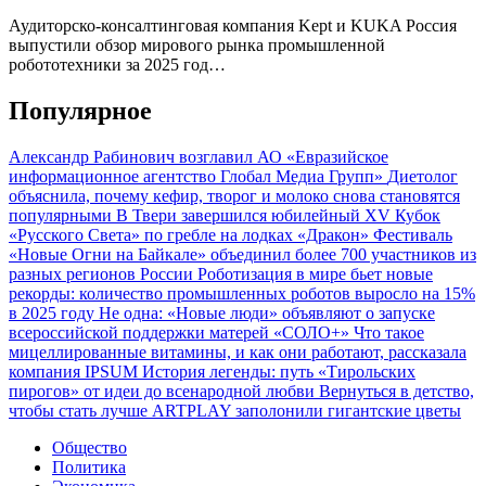
Аудиторско-консалтинговая компания Kept и KUKA Россия
выпустили обзор мирового рынка промышленной
робототехники за 2025 год…
Популярное
Александр Рабинович возглавил АО «Евразийское
информационное агентство Глобал Медиа Групп»
Диетолог
объяснила, почему кефир, творог и молоко снова становятся
популярными
В Твери завершился юбилейный XV Кубок
«Русского Света» по гребле на лодках «Дракон»
Фестиваль
«Новые Огни на Байкале» объединил более 700 участников из
разных регионов России
Роботизация в мире бьет новые
рекорды: количество промышленных роботов выросло на 15%
в 2025 году
Не одна: «Новые люди» объявляют о запуске
всероссийской поддержки матерей «СОЛО+»
Что такое
мицеллированные витамины, и как они работают, рассказала
компания IPSUM
История легенды: путь «Тирольских
пирогов» от идеи до всенародной любви
Вернуться в детство,
чтобы стать лучше
ARTPLAY заполонили гигантские цветы
Общество
Политика