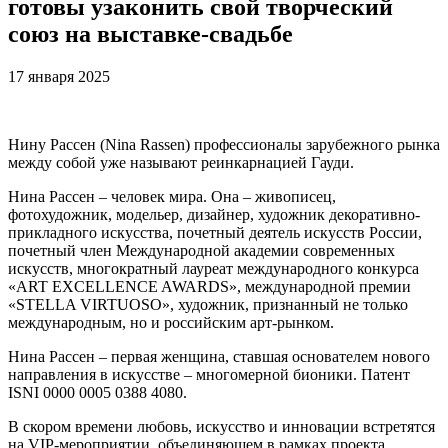
готовы узаконить свой творческий
союз на выставке-свадьбе
17 января 2025
Нину Рассен (Nina Rassen) профессионалы зарубежного рынка
между собой уже называют реинкарнацией Гауди.
Нина Рассен – человек мира. Она – живописец,
фотохудожник, модельер, дизайнер, художник декоративно-
прикладного искусства, почетный деятель искусств России,
почетный член Международной академии современных
искусств, многократный лауреат международного конкурса
«ART EXCELLENCE AWARDS», международной премии
«STELLA VIRTUOSO», художник, признанный не только
международным, но и российским арт-рынком.
Нина Рассен – первая женщина, ставшая основателем нового
направления в искусстве – многомерной бионики. Патент
ISNI 0000 0005 0388 4080.
В скором времени любовь, искусство и инновации встретятся
на VIP-мероприятии, объединяющем в рамках проекта