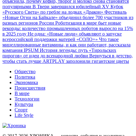
объяснила, почему кефир, творог и молоко снова становятся
популярными
В Твери завершился юбилейный XV Кубок
«Русского Света» по гребле на лодках «Дракон»
Фестиваль
«Новые Огни на Байкале» объединил более 700 участников из
разных регионов России
Роботизация в мире бьет новые
рекорды: количество промышленных роботов выросло на 15%
в 2025 году
Не одна: «Новые люди» объявляют о запуске
всероссийской поддержки матерей «СОЛО+»
Что такое
мицеллированные витамины, и как они работают, рассказала
компания IPSUM
История легенды: путь «Тирольских
пирогов» от идеи до всенародной любви
Вернуться в детство,
чтобы стать лучше
ARTPLAY заполонили гигантские цветы
Общество
Политика
Экономика
Происшествия
В мире
Технологии
Культура
Спорт
Life Style
© 2017-2026
ХРОНИКА — новости, события и аналитика