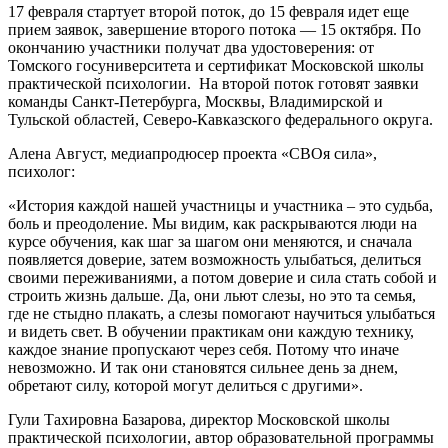
17 февраля стартует второй поток, до 15 февраля идет еще
прием заявок, завершение второго потока — 15 октября. По
окончанию участники получат два удостоверения: от
Томского госуниверситета и сертификат Московской школы
практической психологии. На второй поток готовят заявки
команды Санкт-Петербурга, Москвы, Владимирской и
Тульской областей, Северо-Кавказского федерального округа.
Алена Август, медиапродюсер проекта «СВОя сила»,
психолог:
«История каждой нашей участницы и участника – это судьба,
боль и преодоление. Мы видим, как раскрываются люди на
курсе обучения, как шаг за шагом они меняются, и сначала
появляется доверие, затем возможность улыбаться, делиться
своими переживаниями, а потом доверие и сила стать собой и
строить жизнь дальше. Да, они льют слезы, но это та семья,
где не стыдно плакать, а слезы помогают научиться улыбаться
и видеть свет. В обучении практикам они каждую технику,
каждое знание пропускают через себя. Потому что иначе
невозможно. И так они становятся сильнее день за днем,
обретают силу, которой могут делиться с другими».
Гули Тахировна Базарова, директор Московской школы
практической психологии, автор образовательной программы