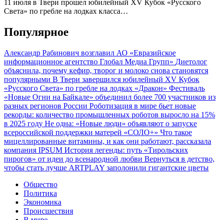
11 июля в Твери прошел юбилейный XV Кубок «Русского
Света» по гребле на лодках класса…
Популярное
Александр Рабинович возглавил АО «Евразийское
информационное агентство Глобал Медиа Групп»
Диетолог
объяснила, почему кефир, творог и молоко снова становятся
популярными
В Твери завершился юбилейный XV Кубок
«Русского Света» по гребле на лодках «Дракон»
Фестиваль
«Новые Огни на Байкале» объединил более 700 участников из
разных регионов России
Роботизация в мире бьет новые
рекорды: количество промышленных роботов выросло на 15%
в 2025 году
Не одна: «Новые люди» объявляют о запуске
всероссийской поддержки матерей «СОЛО+»
Что такое
мицеллированные витамины, и как они работают, рассказала
компания IPSUM
История легенды: путь «Тирольских
пирогов» от идеи до всенародной любви
Вернуться в детство,
чтобы стать лучше
ARTPLAY заполонили гигантские цветы
Общество
Политика
Экономика
Происшествия
В мире