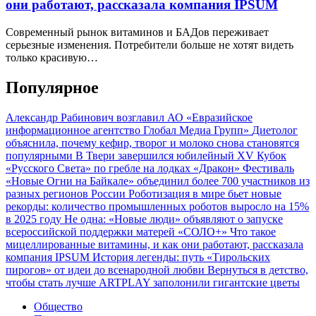
они работают, рассказала компания IPSUM
Современный рынок витаминов и БАДов переживает
серьезные изменения. Потребители больше не хотят видеть
только красивую…
Популярное
Александр Рабинович возглавил АО «Евразийское
информационное агентство Глобал Медиа Групп»
Диетолог
объяснила, почему кефир, творог и молоко снова становятся
популярными
В Твери завершился юбилейный XV Кубок
«Русского Света» по гребле на лодках «Дракон»
Фестиваль
«Новые Огни на Байкале» объединил более 700 участников из
разных регионов России
Роботизация в мире бьет новые
рекорды: количество промышленных роботов выросло на 15%
в 2025 году
Не одна: «Новые люди» объявляют о запуске
всероссийской поддержки матерей «СОЛО+»
Что такое
мицеллированные витамины, и как они работают, рассказала
компания IPSUM
История легенды: путь «Тирольских
пирогов» от идеи до всенародной любви
Вернуться в детство,
чтобы стать лучше
ARTPLAY заполонили гигантские цветы
Общество