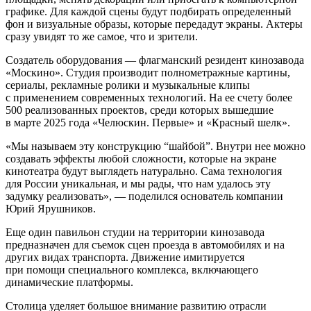
графике. Для каждой сцены будут подбирать определенный
фон и визуальные образы, которые передадут экраны. Актеры
сразу увидят то же самое, что и зрители.
Создатель оборудования — флагманский резидент кинозавода
«Москино». Студия производит полнометражные картины,
сериалы, рекламные ролики и музыкальные клипы
с применением современных технологий. На ее счету более
500 реализованных проектов, среди которых вышедшие
в марте 2025 года «Челюскин. Первые» и «Красный шелк».
«Мы называем эту конструкцию “шайбой”. Внутри нее можно
создавать эффекты любой сложности, которые на экране
кинотеатра будут выглядеть натурально. Сама технология
для России уникальная, и мы рады, что нам удалось эту
задумку реализовать», — поделился основатель компании
Юрий Ярушников.
Еще один павильон студии на территории кинозавода
предназначен для съемок сцен проезда в автомобилях и на
других видах транспорта. Движение имитируется
при помощи специального комплекса, включающего
динамические платформы.
Столица уделяет большое внимание развитию отрасли