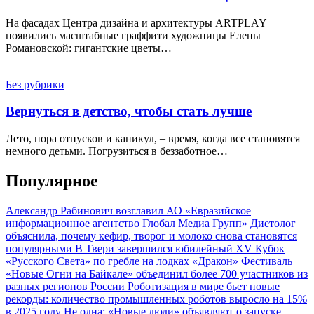
На фасадах Центра дизайна и архитектуры ARTPLAY
появились масштабные граффити художницы Елены
Романовской: гигантские цветы…
Без рубрики
Вернуться в детство, чтобы стать лучше
Лето, пора отпусков и каникул, – время, когда все становятся
немного детьми. Погрузиться в беззаботное…
Популярное
Александр Рабинович возглавил АО «Евразийское
информационное агентство Глобал Медиа Групп»
Диетолог
объяснила, почему кефир, творог и молоко снова становятся
популярными
В Твери завершился юбилейный XV Кубок
«Русского Света» по гребле на лодках «Дракон»
Фестиваль
«Новые Огни на Байкале» объединил более 700 участников из
разных регионов России
Роботизация в мире бьет новые
рекорды: количество промышленных роботов выросло на 15%
в 2025 году
Не одна: «Новые люди» объявляют о запуске