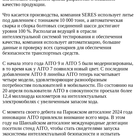
качество продукции.
Что касается производства, компания SERES использует литье
под давлением с тоннажем 10 000 тонн, а автоматическая
сварка и сборка болтовых соединений шасси достигают
уровня 100 %. Располагая ведущей в отрасли
интеллектуальной системой тестирования и обеспечения
качества, компания использует автоматизацию, большие
данные и проверку всех сценариев для обеспечения
безопасности транспортных средств.
С начала этого года AITO 9 и AITO 5 были модернизированы,
в то время как у AITO 7 появился новый цвет. С последним
добавлением AITO 8 линейка AITO теперь насчитывает
четыре модели, удовлетворяющие разнообразным
потребностям пользователей в мобильности. По состоянию на
20 апреля пользователи AITO в совокупности проехали более
12,4 миллиарда километров на интеллектуальных
электромобилях с увеличенным запасом хода.
С момента своего дебюта на Парижском автосалоне 2024 года
инновации AITO привлекли внимание всего мира. В этом
году на Шанхайском автосалоне международные делегации
посетили стенд AITO, чтобы стать свидетелями запуска
экосистемы интеллектуальной безопасности и испытать