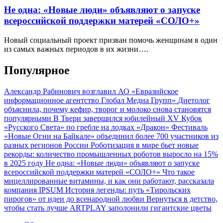
Не одна: «Новые люди» объявляют о запуске
всероссийской поддержки матерей «СОЛО+»
Новый социальный проект призван помочь женщинам в один
из самых важных периодов в их жизни….
Популярное
Александр Рабинович возглавил АО «Евразийское
информационное агентство Глобал Медиа Групп»
Диетолог
объяснила, почему кефир, творог и молоко снова становятся
популярными
В Твери завершился юбилейный XV Кубок
«Русского Света» по гребле на лодках «Дракон»
Фестиваль
«Новые Огни на Байкале» объединил более 700 участников из
разных регионов России
Роботизация в мире бьет новые
рекорды: количество промышленных роботов выросло на 15%
в 2025 году
Не одна: «Новые люди» объявляют о запуске
всероссийской поддержки матерей «СОЛО+»
Что такое
мицеллированные витамины, и как они работают, рассказала
компания IPSUM
История легенды: путь «Тирольских
пирогов» от идеи до всенародной любви
Вернуться в детство,
чтобы стать лучше
ARTPLAY заполонили гигантские цветы