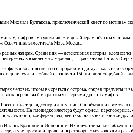
иями Михаила Булгакова, приключенческий квест по мотивам ск
мистам, цифровым художникам и дизайнерам обучаться новым н
ья Сергунина, заместитель Мэра Москвы.
 в разных жанрах. Среди них — детективная история, вдохновл
 интерьерах космического корабля», — рассказала Наталья Серг
от формирования идеи и ее проработки до музыкального оформл
их игр получили в общей сложности 150 миллионов рублей. План
тырех человек, чтобы выбраться с острова, собрав предметы и в
 своих персонажей и сразиться с героями древних мифов.
России кластер видеоигр и анимации. Он объединит все этапы 
ятельности. На площадке кластера будут офисы, переговорные, с
иси, лекторий, конференц-зал, выставочная зона и многое друго
з Индии, Бразилии и Индонезии. Их впечатлила идея объединить
труктуру проекта и провели переговоры с московскими разрабо