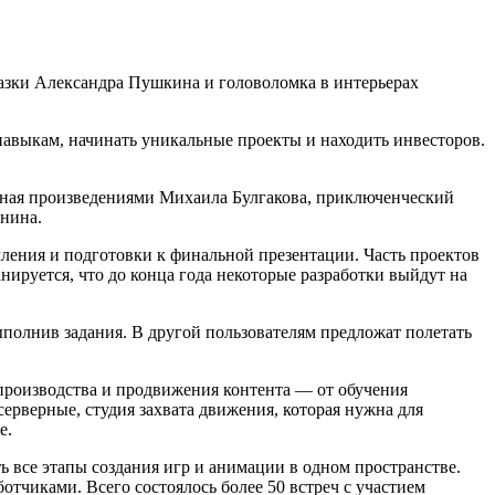
азки Александра Пушкина и головоломка в интерьерах
авыкам, начинать уникальные проекты и находить инвесторов.
енная произведениями Михаила Булгакова, приключенческий
унина.
ения и подготовки к финальной презентации. Часть проектов
ируется, что до конца года некоторые разработки выйдут на
ыполнив задания. В другой пользователям предложат полетать
производства и продвижения контента — от обучения
ерверные, студия захвата движения, которая нужна для
е.
 все этапы создания игр и анимации в одном пространстве.
тчиками. Всего состоялось более 50 встреч с участием