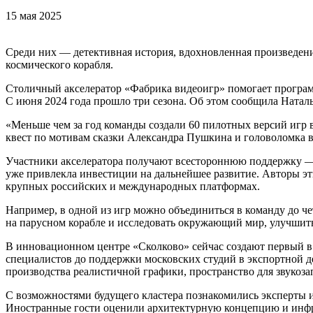
15 мая 2025
Среди них — детективная история, вдохновленная произведен
космического корабля.
Столичный акселератор «Фабрика видеоигр» помогает програм
С июня 2024 года прошло три сезона. Об этом сообщила Натал
«Меньше чем за год команды создали 60 пилотных версий игр
квест по мотивам сказки Александра Пушкина и головоломка в
Участники акселератора получают всестороннюю поддержку — 
уже привлекла инвестиции на дальнейшее развитие. Авторы эт
крупных российских и международных платформах.
Например, в одной из игр можно объединиться в команду до че
на парусном корабле и исследовать окружающий мир, улучшить
В инновационном центре «Сколково» сейчас создают первый в 
специалистов до поддержки московских студий в экспортной де
производства реалистичной графики, пространство для звукозап
С возможностями будущего кластера познакомились эксперты и
Иностранные гости оценили архитектурную концепцию и инфрас