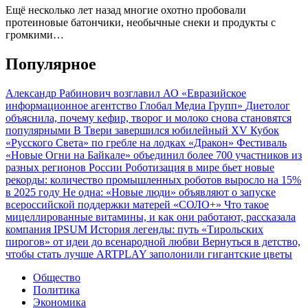
Ещё несколько лет назад многие охотно пробовали
протеиновые батончики, необычные снеки и продукты с
громкими…
Популярное
Александр Рабинович возглавил АО «Евразийское
информационное агентство Глобал Медиа Групп»
Диетолог
объяснила, почему кефир, творог и молоко снова становятся
популярными
В Твери завершился юбилейный XV Кубок
«Русского Света» по гребле на лодках «Дракон»
Фестиваль
«Новые Огни на Байкале» объединил более 700 участников из
разных регионов России
Роботизация в мире бьет новые
рекорды: количество промышленных роботов выросло на 15%
в 2025 году
Не одна: «Новые люди» объявляют о запуске
всероссийской поддержки матерей «СОЛО+»
Что такое
мицеллированные витамины, и как они работают, рассказала
компания IPSUM
История легенды: путь «Тирольских
пирогов» от идеи до всенародной любви
Вернуться в детство,
чтобы стать лучше
ARTPLAY заполонили гигантские цветы
Общество
Политика
Экономика