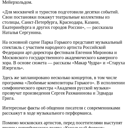
Мейерхольдом.
«Для москвичей и туристов подготовили десятки событий.
Свои постановки покажут театральные коллективы из
столицы, Санкт-Петербурга, Краснодара, Казани,
Екатеринбурга и других городов России», — рассказала
Наталья Сергунина.
На основной сцене Парка Горького представят музыкальный
спектакль с участием народного артиста Российской
Федерации арт-директора фестиваля Евгения Миронова и
Московского государственного академического камерного
хора. В основе сюжета — рассказы «Макар Чудра» и «Старуха
Изергиль».
Здесь же запланировано несколько концертов, в том числе
программа «Любимые композиторы Горького». В исполнении
симфонического оркестра «Академия русской музыки»
прозвучат произведения Сергея Рахманинова и Эдварда
Грига.
Интересные факты об общении писателя с современниками
расскажут в ходе музыкального перформанса.
Помимо московских артистов, перед посетителями выступят
труппы петербургского театра «Кукольный формат»,