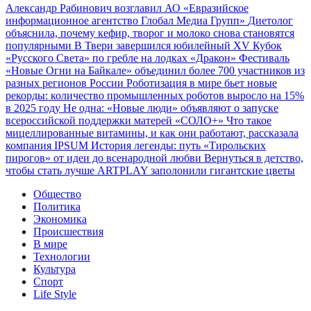
Александр Рабинович возглавил АО «Евразийское
информационное агентство Глобал Медиа Групп»
Диетолог
объяснила, почему кефир, творог и молоко снова становятся
популярными
В Твери завершился юбилейный XV Кубок
«Русского Света» по гребле на лодках «Дракон»
Фестиваль
«Новые Огни на Байкале» объединил более 700 участников из
разных регионов России
Роботизация в мире бьет новые
рекорды: количество промышленных роботов выросло на 15%
в 2025 году
Не одна: «Новые люди» объявляют о запуске
всероссийской поддержки матерей «СОЛО+»
Что такое
мицеллированные витамины, и как они работают, рассказала
компания IPSUM
История легенды: путь «Тирольских
пирогов» от идеи до всенародной любви
Вернуться в детство,
чтобы стать лучше
ARTPLAY заполонили гигантские цветы
Общество
Политика
Экономика
Происшествия
В мире
Технологии
Культура
Спорт
Life Style