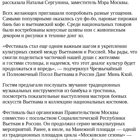
рассказала Наталья Сергунина, заместитель Мэра Москвы.
Всех желающих приглашали попробовать разные угощения.
Самыми популярными оказались суп фо-бо, паровые пирожки
бань бао и вьетнамский кофе. Среди национальных товаров
были востребованы конусные шляпы нон с живописным
декором и рисунки в технике донг хо.
«Фестиваль стал еще одним важным шагом в укреплении
культурных связей между Вьетнамом и Россией. Мы рады, что
смогли поделиться частичкой нашей души с жителями
и гостями столицы, и надеемся, что этот диалог культур будет
продолжаться и впредь», — подчеркнул Чрезвычайный
и Полномочный Посол Вьетнама в России Данг Минь Кхой.
Гостям предлагали послушать звучание традиционных
музыкальных инструментов из бамбука и тростника,
посмотреть показательные выступления мастеров боевых
искусств Вьетнама и коллекцию национальных костюмов.
Фестиваль был организован Правительством Москвы
совместно с посольством Социалистической Республики
Вьетнам в России. Он продолжил серию межкультурных
мероприятий. Ранее, в июле, на Манежной площади — одной
из традиционных площадок цикла «Московские сезоны» —