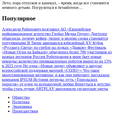
Лето, пора отпусков и каникул, – время, когда все становятся
немного детьми. Погрузиться в беззаботное…
Популярное
Александр Рабинович возглавил АО «Евразийское
информационное агентство Глобал Медиа Групп»
Диетолог
объяснила, почему кефир, творог и молоко снова становятся
популярными
В Твери завершился юбилейный XV Кубок
«Русского Света» по гребле на лодках «Дракон»
Фестиваль
«Новые Огни на Байкале» объединил более 700 участников из
разных регионов России
Роботизация в мире бьет новые
рекорды: количество промышленных роботов выросло на 15%
в 2025 году
Не одна: «Новые люди» объявляют о запуске
всероссийской поддержки матерей «СОЛО+»
Что такое
мицеллированные витамины, и как они работают, рассказала
компания IPSUM
История легенды: путь «Тирольских
пирогов» от идеи до всенародной любви
Вернуться в детство,
чтобы стать лучше
ARTPLAY заполонили гигантские цветы
Общество
Политика
Экономика
Происшествия