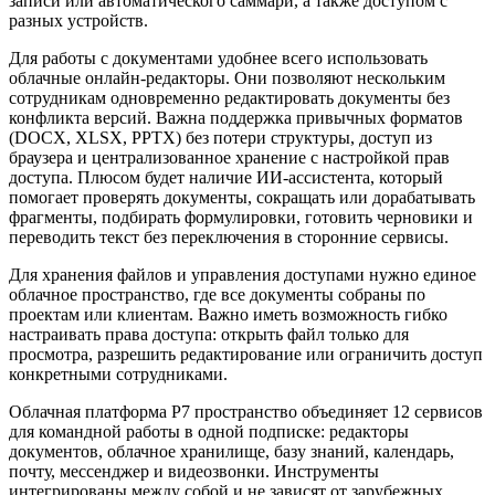
записи или автоматического саммари, а также доступом с
разных устройств.
Для работы с документами удобнее всего использовать
облачные онлайн-редакторы. Они позволяют нескольким
сотрудникам одновременно редактировать документы без
конфликта версий. Важна поддержка привычных форматов
(DOCX, XLSX, PPTX) без потери структуры, доступ из
браузера и централизованное хранение с настройкой прав
доступа. Плюсом будет наличие ИИ-ассистента, который
помогает проверять документы, сокращать или дорабатывать
фрагменты, подбирать формулировки, готовить черновики и
переводить текст без переключения в сторонние сервисы.
Для хранения файлов и управления доступами нужно единое
облачное пространство, где все документы собраны по
проектам или клиентам. Важно иметь возможность гибко
настраивать права доступа: открыть файл только для
просмотра, разрешить редактирование или ограничить доступ
конкретными сотрудниками.
Облачная платформа Р7 пространство объединяет 12 сервисов
для командной работы в одной подписке: редакторы
документов, облачное хранилище, базу знаний, календарь,
почту, мессенджер и видеозвонки. Инструменты
интегрированы между собой и не зависят от зарубежных