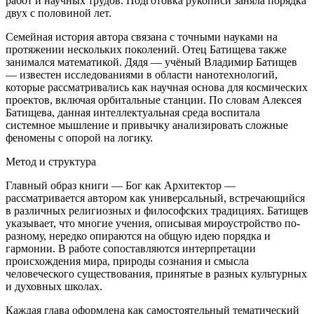
работ и научных трудов. Подготовка рукописи заняла порядка
двух с половиной лет.
Семейная история автора связана с точными науками на
протяжении нескольких поколений. Отец Батищева также
занимался математикой. Дядя — учёный Владимир Батищев
— известен исследованиями в области нанотехнологий,
которые рассматривались как научная основа для космических
проектов, включая орбитальные станции. По словам Алексея
Батищева, данная интеллектуальная среда воспитала
системное мышление и привычку анализировать сложные
феномены с опорой на логику.
Метод и структура
Главный образ книги — Бог как Архитектор —
рассматривается автором как универсальный, встречающийся
в различных религиозных и философских традициях. Батищев
указывает, что многие учения, описывая мироустройство по-
разному, нередко опираются на общую идею порядка и
гармонии. В работе сопоставляются интерпретации
происхождения мира, природы сознания и смысла
человеческого существования, принятые в разных культурных
и духовных школах.
Каждая глава оформлена как самостоятельный тематический