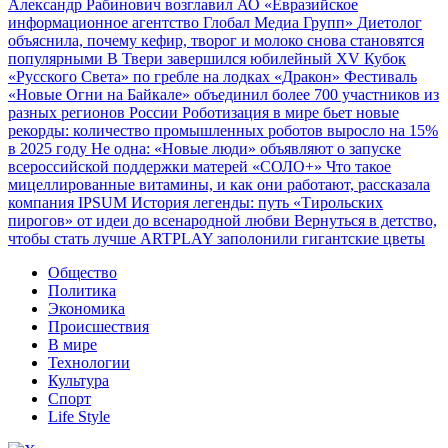
Александр Рабинович возглавил АО «Евразийское
информационное агентство Глобал Медиа Групп»
Диетолог
объяснила, почему кефир, творог и молоко снова становятся
популярными
В Твери завершился юбилейный XV Кубок
«Русского Света» по гребле на лодках «Дракон»
Фестиваль
«Новые Огни на Байкале» объединил более 700 участников из
разных регионов России
Роботизация в мире бьет новые
рекорды: количество промышленных роботов выросло на 15%
в 2025 году
Не одна: «Новые люди» объявляют о запуске
всероссийской поддержки матерей «СОЛО+»
Что такое
мицеллированные витамины, и как они работают, рассказала
компания IPSUM
История легенды: путь «Тирольских
пирогов» от идеи до всенародной любви
Вернуться в детство,
чтобы стать лучше
ARTPLAY заполонили гигантские цветы
Общество
Политика
Экономика
Происшествия
В мире
Технологии
Культура
Спорт
Life Style