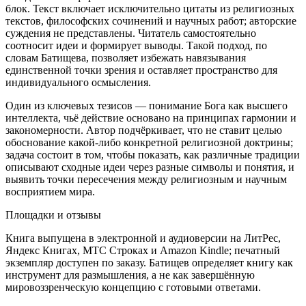
блок. Текст включает исключительно цитаты из религиозных
текстов, философских сочинений и научных работ; авторские
суждения не представлены. Читатель самостоятельно
соотносит идеи и формирует выводы. Такой подход, по
словам Батищева, позволяет избежать навязывания
единственной точки зрения и оставляет пространство для
индивидуального осмысления.
Один из ключевых тезисов — понимание Бога как высшего
интеллекта, чьё действие основано на принципах гармонии и
закономерности. Автор подчёркивает, что не ставит целью
обоснование какой-либо конкретной религиозной доктрины;
задача состоит в том, чтобы показать, как различные традиции
описывают сходные идеи через разные символы и понятия, и
выявить точки пересечения между религиозным и научным
восприятием мира.
Площадки и отзывы
Книга выпущена в электронной и аудиоверсии на ЛитРес,
Яндекс Книгах, МТС Строках и Amazon Kindle; печатный
экземпляр доступен по заказу. Батищев определяет книгу как
инструмент для размышления, а не как завершённую
мировоззренческую концепцию с готовыми ответами.