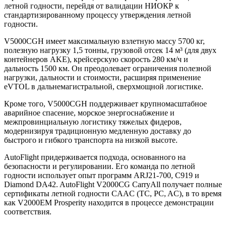
летной годности, перейдя от валидации НИОКР к
стандартизированному процессу утверждения летной
годности.
V5000CGH имеет максимальную взлетную массу 5700 кг,
полезную нагрузку 1,5 тонны, грузовой отсек 14 м³ (для двух
контейнеров AKE), крейсерскую скорость 280 км/ч и
дальность 1500 км. Он преодолевает ограничения полезной
нагрузки, дальности и стоимости, расширяя применение
eVTOL в дальнемагистральной, сверхмощной логистике.
Кроме того, V5000CGH поддерживает крупномасштабное
аварийное спасение, морское энергоснабжение и
межпровинциальную логистику тяжелых фидеров,
модернизируя традиционную медленную доставку до
быстрого и гибкого транспорта на низкой высоте.
AutoFlight придерживается подхода, основанного на
безопасности и регулировании. Его команда по летной
годности использует опыт программ ARJ21-700, C919 и
Diamond DA42. AutoFlight V2000CG CarryAll получает полные
сертификаты летной годности CAAC (TC, PC, AC), в то время
как V2000EM Prosperity находится в процессе демонстрации
соответствия.