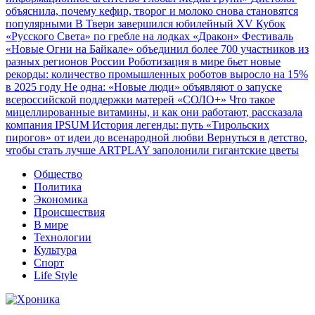
объяснила, почему кефир, творог и молоко снова становятся
популярными
В Твери завершился юбилейный XV Кубок
«Русского Света» по гребле на лодках «Дракон»
Фестиваль
«Новые Огни на Байкале» объединил более 700 участников из
разных регионов России
Роботизация в мире бьет новые
рекорды: количество промышленных роботов выросло на 15%
в 2025 году
Не одна: «Новые люди» объявляют о запуске
всероссийской поддержки матерей «СОЛО+»
Что такое
мицеллированные витамины, и как они работают, рассказала
компания IPSUM
История легенды: путь «Тирольских
пирогов» от идеи до всенародной любви
Вернуться в детство,
чтобы стать лучше
ARTPLAY заполонили гигантские цветы
Общество
Политика
Экономика
Происшествия
В мире
Технологии
Культура
Спорт
Life Style