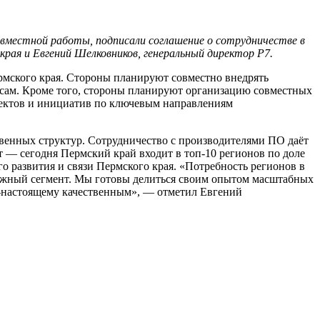
овместной работы, подписали соглашение о сотрудничестве в
рая и Евгений Шелковников, генеральный директор Р7.
мского края. Стороны планируют совместно внедрять
осам. Кроме того, стороны планируют организацию совместных
оектов и инициатив по ключевым направлениям
твенных структур. Сотрудничество с производителями ПО даёт
 — сегодня Пермский край входит в топ-10 регионов по доле
 развития и связи Пермского края. «Потребность регионов в
важный сегмент. Мы готовы делиться своим опытом масштабных
о-настоящему качественным», — отметил Евгений