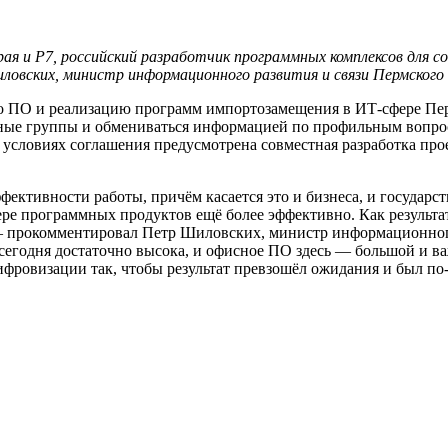
ая и Р7, российский разработчик программных комплексов для с
вских, министр информационного развития и связи Пермского к
о ПО и реализацию программ импортозамещения в ИТ-сфере Пер
ртные группы и обмениваться информацией по профильным вопр
в условиях соглашения предусмотрена совместная разработка пр
ективности работы, причём касается это и бизнеса, и государс
е программных продуктов ещё более эффективно. Как результат
 — прокомментировал Петр Шиловских, министр информационного
сегодня достаточно высока, и офисное ПО здесь — большой и 
ифровизации так, чтобы результат превзошёл ожидания и был п