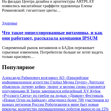
На фасадах Центра дизайна и архитектуры ARTPLAY
появились масштабные граффити художницы Елены
Романовской: гигантские цветы…
Здоровье
Что такое мицеллированные витамины, и как
они работают, рассказала компания IPSUM
Современный рынок витаминов и БАДов переживает
серьезные изменения. Потребители больше не хотят видеть
только красивую…
Популярное
Александр Рабинович возглавил АО «Евразийское
информационное агентство Глобал Медиа Групп»
Диетолог
объяснила, почему кефир, творог и молоко снова становятся
популярными
В Твери завершился юбилейный XV Кубок
«Русского Света» по гребле на лодках «Дракон»
Фестиваль
«Новые Огни на Байкале» объединил более 700 участников из
разных регионов России
Роботизация в мире бьет новые
рекорды: количество промышленных роботов выросло на 15%