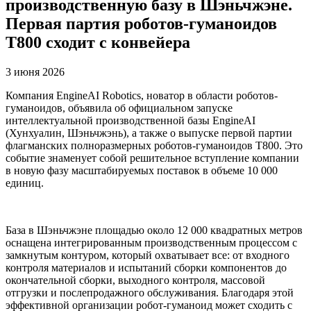
производственную базу в Шэньчжэне.
Первая партия роботов-гуманоидов
T800 сходит с конвейера
3 июня 2026
Компания EngineAI Robotics, новатор в области роботов-
гуманоидов, объявила об официальном запуске
интеллектуальной производственной базы EngineAI
(Хунхуалин, Шэньчжэнь), а также о выпуске первой партии
флагманских полноразмерных роботов-гуманоидов T800. Это
событие знаменует собой решительное вступление компании
в новую фазу масштабируемых поставок в объеме 10 000
единиц.
База в Шэньчжэне площадью около 12 000 квадратных метров
оснащена интегрированным производственным процессом с
замкнутым контуром, который охватывает все: от входного
контроля материалов и испытаний сборки компонентов до
окончательной сборки, выходного контроля, массовой
отгрузки и послепродажного обслуживания. Благодаря этой
эффективной организации робот-гуманоид может сходить с