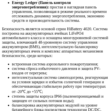
Energy Ledger (Панель контроля
энергопотребления):
простая и наглядная панель
управления, позволяющая в режиме реального времени
отслеживать динамику энергопотребления, экономию
средств и производительность системы.
Безопасность является основой серии HiBattery 4020. Система
построена на аккумуляторных ячейках LiFePO4
автомобильного класса и оснащена многоуровневой системой
защиты, влючающей 48-уровневую систему управления
аккумулятором (BMS), интеллектуальную балансировку
аккумуляторных ячеек и комплекс аппаратных механизмов
безопасности, среди которых:
встроенная система аэрозольного пожаротушения;
система сброса избыточного давления и защита PV-
входов от перегрева;
интеллектуальная система самоподогрева, реагирующая
на условия зарядки и избыток солнечной генерации и
обеспечивающая стабильную работу при температурах
от -20℃ до +55℃;
степень защиты корпуса IP66 (пыленепроницаемый и
защищен от сильных потоков воды);
балансировка аккумуляторных модулей на уровне
батарейного блока посредством технологии DC/DC,