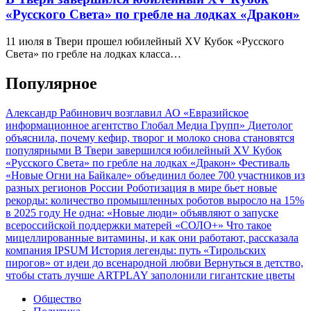
«Русского Света» по гребле на лодках «Дракон»
11 июля в Твери прошел юбилейный XV Кубок «Русского
Света» по гребле на лодках класса…
Популярное
Александр Рабинович возглавил АО «Евразийское
информационное агентство Глобал Медиа Групп»
Диетолог
объяснила, почему кефир, творог и молоко снова становятся
популярными
В Твери завершился юбилейный XV Кубок
«Русского Света» по гребле на лодках «Дракон»
Фестиваль
«Новые Огни на Байкале» объединил более 700 участников из
разных регионов России
Роботизация в мире бьет новые
рекорды: количество промышленных роботов выросло на 15%
в 2025 году
Не одна: «Новые люди» объявляют о запуске
всероссийской поддержки матерей «СОЛО+»
Что такое
мицеллированные витамины, и как они работают, рассказала
компания IPSUM
История легенды: путь «Тирольских
пирогов» от идеи до всенародной любви
Вернуться в детство,
чтобы стать лучше
ARTPLAY заполонили гигантские цветы
Общество