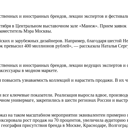
ственных и иностранных брендов, лекции экспертов и фестивал
ктября в Центральном выставочном зале «Манеж». Прием заявок 
заместитель Мэра Москвы.
ских и зарубежных дизайнеров. Например, благодаря шестой Н
к превысил 400 миллионов рублей», — рассказала Наталья Серг
твенных и иностранных брендов, лекции ведущих экспертов и ф
аксессуары в модном маркете.
м повысить узнаваемость коллекций и нарастить продажи. В их 
и все ключевые показатели
.
Реализация выросла вдвое, производ
ичном универмаге, закрепились в шести регионах России и выс
оказ на таком масштабном мероприятии эквивалентен примерно 
ксировала рост продаж на 70 процентов, увеличила аудиторию в
география присутствия бренда в Москве, Краснодаре, Волгоград