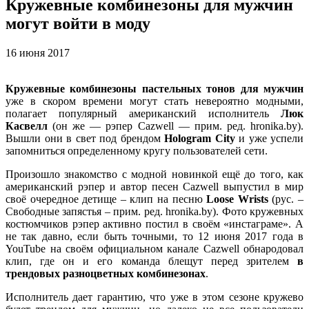
Кружевные комбинезоны для мужчин
могут войти в моду
16 июня 2017
Кружевные комбинезоны пастельных тонов для мужчин
уже в скором времени могут стать невероятно модными,
полагает популярный американский исполнитель
Люк
Касвелл
(он же — рэпер Cazwell — прим. ред. hronika.by).
Вышли они в свет под брендом
Hologram City
и уже успели
запомниться определенному кругу пользователей сети.
Произошло знакомство с модной новинкой ещё до того, как
американский рэпер и автор песен Cazwell выпустил в мир
своё очередное детище – клип на песню
Loose Wrists
(рус. –
Свободные запястья – прим. ред. hronika.by). Фото кружевных
костюмчиков рэпер активно постил в своём «инстаграме». А
не так давно, если быть точными, то 12 июня 2017 года в
YouTube на своём официальном канале Cazwell обнародовал
клип, где он и его команда блещут перед зрителем
в
трендовых разноцветных комбинезонах
.
Исполнитель дает гарантию, что уже в этом сезоне кружево