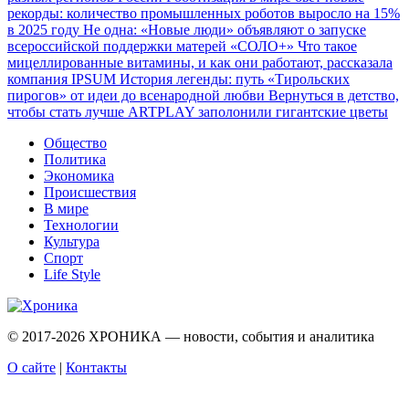
рекорды: количество промышленных роботов выросло на 15%
в 2025 году
Не одна: «Новые люди» объявляют о запуске
всероссийской поддержки матерей «СОЛО+»
Что такое
мицеллированные витамины, и как они работают, рассказала
компания IPSUM
История легенды: путь «Тирольских
пирогов» от идеи до всенародной любви
Вернуться в детство,
чтобы стать лучше
ARTPLAY заполонили гигантские цветы
Общество
Политика
Экономика
Происшествия
В мире
Технологии
Культура
Спорт
Life Style
© 2017-2026
ХРОНИКА — новости, события и аналитика
О сайте
|
Контакты