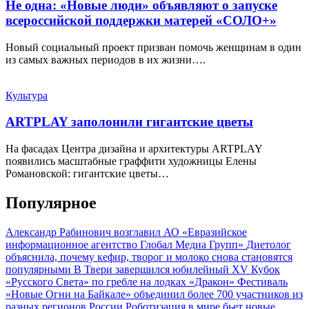
Не одна: «Новые люди» объявляют о запуске
всероссийской поддержки матерей «СОЛО+»
Новый социальный проект призван помочь женщинам в один
из самых важных периодов в их жизни….
Культура
ARTPLAY заполонили гигантские цветы
На фасадах Центра дизайна и архитектуры ARTPLAY
появились масштабные граффити художницы Елены
Романовской: гигантские цветы…
Популярное
Александр Рабинович возглавил АО «Евразийское
информационное агентство Глобал Медиа Групп»
Диетолог
объяснила, почему кефир, творог и молоко снова становятся
популярными
В Твери завершился юбилейный XV Кубок
«Русского Света» по гребле на лодках «Дракон»
Фестиваль
«Новые Огни на Байкале» объединил более 700 участников из
разных регионов России
Роботизация в мире бьет новые