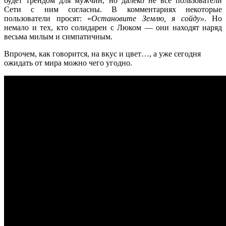
будет трендом для мужчин, но далеко не все пользователи
Сети с ним согласны. В комментариях некоторые
пользователи просят: «
Остановите Землю, я сойду»
. Но
немало и тех, кто солидарен с Люком — они находят наряд
весьма милым и симпатичным.
Впрочем, как говорится, на вкус и цвет…, а уже сегодня
ожидать от мира можно чего угодно.