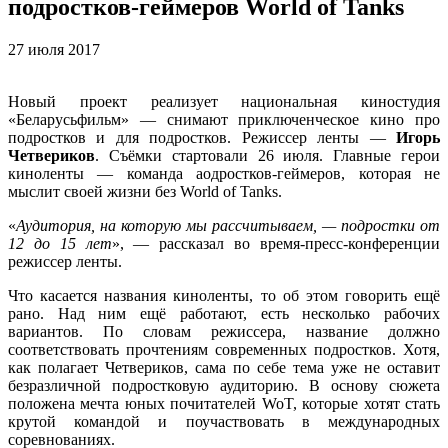
подростков-геймеров World of Tanks
27 июля 2017
Новый проект реализует национальная киностудия
«Беларусьфильм» — снимают приключенческое кино про
подростков и для подростков. Режиссер ленты —
Игорь
Четвериков
. Съёмки стартовали 26 июля. Главные герои
киноленты — команда аодростков-геймеров, которая не
мыслит своей жизни без World of Tanks.
«
Аудитория, на которую мы рассчитываем, — подростки от
12 до 15 лет
», — рассказал во время-пресс-конференции
режиссер ленты.
Что касается названия киноленты, то об этом говорить ещё
рано. Над ним ещё работают, есть несколько рабочих
вариантов. По словам режиссера, название должно
соответствовать прочтениям современных подростков. Хотя,
как полагает Четвериков, сама по себе тема уже не оставит
безразличной подростковую аудиторию. В основу сюжета
положена мечта юных почитателей WoT, которые хотят стать
крутой командой и поучаствовать в международных
соревнованиях.