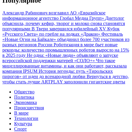
Популярное
Александр Рабинович возглавил АО «Евразийское
информационное агентство Глобал Медиа Групп»
Диетолог
объяснила, почему кефир, творог и молоко снова становятся
популярными
В Твери завершился юбилейный XV Кубок
«Русского Света» по гребле на лодках «Дракон»
Фестиваль
«Новые Огни на Байкале» объединил более 700 участников из
разных регионов России
Роботизация в мире бьет новые
рекорды: количество промышленных роботов выросло на 15%
в 2025 году
Не одна: «Новые люди» объявляют о запуске
всероссийской поддержки матерей «СОЛО+»
Что такое
мицеллированные витамины, и как они работают, рассказала
компания IPSUM
История легенды: путь «Тирольских
пирогов» от идеи до всенародной любви
Вернуться в детство,
чтобы стать лучше
ARTPLAY заполонили гигантские цветы
Общество
Политика
Экономика
Происшествия
В мире
Технологии
Культура
Спорт