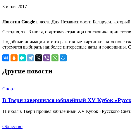
3 июля 2017
Логотип Google
в честь Дня Независимости Беларуси, который
Сегодня, т.е. 3 июля, стартовая страница поисковика приветс
Подобные анимации и интерактивные картинки на основе гла
стремятся выбирать наиболее интересные даты и годовщины. 
Другие новости
Спорт
В Твери завершился юбилейный XV Кубок «Русско
11 июля в Твери прошел юбилейный XV Кубок «Русского Света
Общество