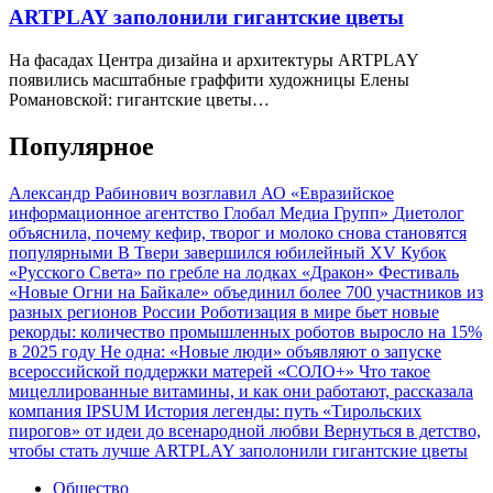
ARTPLAY заполонили гигантские цветы
На фасадах Центра дизайна и архитектуры ARTPLAY
появились масштабные граффити художницы Елены
Романовской: гигантские цветы…
Популярное
Александр Рабинович возглавил АО «Евразийское
информационное агентство Глобал Медиа Групп»
Диетолог
объяснила, почему кефир, творог и молоко снова становятся
популярными
В Твери завершился юбилейный XV Кубок
«Русского Света» по гребле на лодках «Дракон»
Фестиваль
«Новые Огни на Байкале» объединил более 700 участников из
разных регионов России
Роботизация в мире бьет новые
рекорды: количество промышленных роботов выросло на 15%
в 2025 году
Не одна: «Новые люди» объявляют о запуске
всероссийской поддержки матерей «СОЛО+»
Что такое
мицеллированные витамины, и как они работают, рассказала
компания IPSUM
История легенды: путь «Тирольских
пирогов» от идеи до всенародной любви
Вернуться в детство,
чтобы стать лучше
ARTPLAY заполонили гигантские цветы
Общество