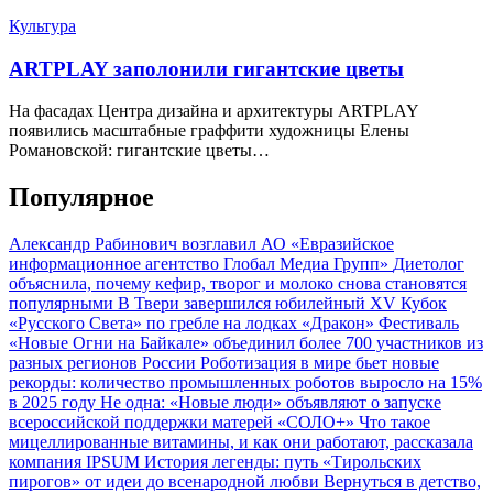
Культура
ARTPLAY заполонили гигантские цветы
На фасадах Центра дизайна и архитектуры ARTPLAY
появились масштабные граффити художницы Елены
Романовской: гигантские цветы…
Популярное
Александр Рабинович возглавил АО «Евразийское
информационное агентство Глобал Медиа Групп»
Диетолог
объяснила, почему кефир, творог и молоко снова становятся
популярными
В Твери завершился юбилейный XV Кубок
«Русского Света» по гребле на лодках «Дракон»
Фестиваль
«Новые Огни на Байкале» объединил более 700 участников из
разных регионов России
Роботизация в мире бьет новые
рекорды: количество промышленных роботов выросло на 15%
в 2025 году
Не одна: «Новые люди» объявляют о запуске
всероссийской поддержки матерей «СОЛО+»
Что такое
мицеллированные витамины, и как они работают, рассказала
компания IPSUM
История легенды: путь «Тирольских
пирогов» от идеи до всенародной любви
Вернуться в детство,