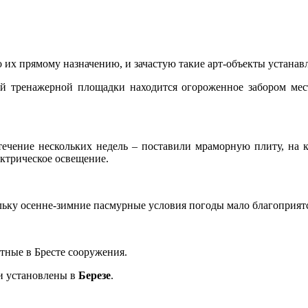
о их прямому назначению, и зачастую такие арт-объекты устана
ой тренажерной площадки находится огороженное забором мес
течение нескольких недель – поставили мраморную плиту, на 
ктрическое освещение.
кольку осенне-зимние пасмурные условия погоды мало благоприят
тные в Бресте сооружения.
ли установлены в
Березе
.