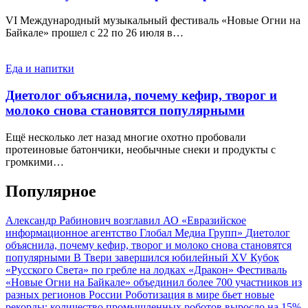
VI Международный музыкальный фестиваль «Новые Огни на
Байкале» прошел с 22 по 26 июля в…
Еда и напитки
Диетолог объяснила, почему кефир, творог и
молоко снова становятся популярными
Ещё несколько лет назад многие охотно пробовали
протеиновые батончики, необычные снеки и продукты с
громкими…
Популярное
Александр Рабинович возглавил АО «Евразийское
информационное агентство Глобал Медиа Групп»
Диетолог
объяснила, почему кефир, творог и молоко снова становятся
популярными
В Твери завершился юбилейный XV Кубок
«Русского Света» по гребле на лодках «Дракон»
Фестиваль
«Новые Огни на Байкале» объединил более 700 участников из
разных регионов России
Роботизация в мире бьет новые
рекорды: количество промышленных роботов выросло на 15%