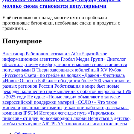
молоко снова становятся популярными
Ещё несколько лет назад многие охотно пробовали
протеиновые батончики, необычные снеки и продукты с
громкими…
Популярное
Александр Рабинович возглавил АО «Евразийское
информационное агентство Глобал Медиа Групп»
Диетолог
объяснила, почему кефир, творог и молоко снова становятся
популярными
В Твери завершился юбилейный XV Кубок
«Русского Света» по гребле на лодках «Дракон»
Фестиваль
«Новые Огни на Байкале» объединил более 700 участников из
разных регионов России
Роботизация в мире бьет новые
рекорды: количество промышленных роботов выросло на 15%
в 2025 году
Не одна: «Новые люди» объявляют о запуске
всероссийской поддержки матерей «СОЛО+»
Что такое
мицеллированные витамины, и как они работают, рассказала
компания IPSUM
История легенды: путь «Тирольских
пирогов» от идеи до всенародной любви
Вернуться в детство,
чтобы стать лучше
ARTPLAY заполонили гигантские цветы
Общество