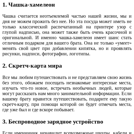
1. Чашка-хамелеон
Чашка считается неотъемлемой частью нашей жизни, мы и
дня не можем прожить без нее. Но эта посуда может иметь не
только классический распечатанный на принтере узор с
глупой надписью, она может также быть очень красочной и
оригинальной. И именно чашка-хамелеон имеет шанс стать
отличным подарком для вашего брата. Она не только «умеет»
менять свой цвет при добавлении кипятка, но и проявлять
рисунки, надписи, фотографии, логотипы.
2. Скретч-карта мира
Все мы любим путешествовать и не представляем свою жизнь
без этого, обожаем посещать незнакомые интересные места,
изучать что-то новое, встречать необычных людей, которые
могут рассказать нам много занимательной информации. Если
вашему брату нравится путешествовать, подарите ему такую
скретч-карту, при помощи которой он будет отмечать места,
где уже был и где вскоре побывает.
3. Беспроводное зарядное устройство
Если именинник ненавидит всевозможные шнуры, кабели и