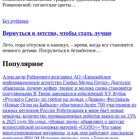
Романовской: гигантские цветы…
Без рубрики
Вернуться в детство, чтобы стать лучше
Лето, пора отпусков и каникул, – время, когда все становятся
немного детьми. Погрузиться в беззаботное…
Популярное
Александр Рабинович возглавил АО «Евразийское
информационное агентство Глобал Медиа Групп»
Диетолог
объяснила, почему кефир, творог и молоко снова становятся
популярными
В Твери завершился юбилейный XV Кубок
«Русского Света» по гребле на лодках «Дракон»
Фестиваль
«Новые Огни на Байкале» объединил более 700 участников из
разных регионов России
Роботизация в мире бьет новые
рекорды: количество промышленных роботов выросло на 15%
в 2025 году
Не одна: «Новые люди» объявляют о запуске
всероссийской поддержки матерей «СОЛО+»
Что такое
мицеллированные витамины, и как они работают, рассказала
компания IPSUM
История легенды: путь «Тирольских