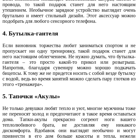
провода, то такой подарок станет для него настоящим
утешением. Необычное зарядное устройство выглядит очень
брутально и имеет стильный дизайн. Этот аксессуар можно
подобрать для любого сенсорного телефона.
4. Бутылка-гантеля
Если виновник торжества любит заниматься спортом и не
пропускает ни одну тренировку, такой подарок станет для
него настоящим облегчением. Не нужно думать, что бутылка-
гантеля – это просто какой-то прикол или розыгрыш.
Напротив, благодаря сувениру можно хорошо подкачать
бицепсы. К тому же не придется носить с собой везде бутылку
с водой, ведь во время занятий можно сделать пару глотков из
этого «тренажера».
5. Тапочки «Акулы»
Не только девушки любят тепло и уют, многие мужчины тоже
не переносят холод и предпочитают в такое время оставаться
дома. Тапки-акулы прекрасно согреют ноги вашего
теплолюбивого брата, не доставляя ему никакого
дискомфорта. Вдобавок они выглядят необычно и могут
привнести в его дом больше красоты и тепла, нежели