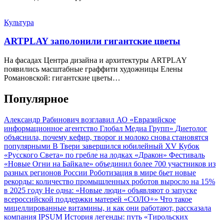
Культура
ARTPLAY заполонили гигантские цветы
На фасадах Центра дизайна и архитектуры ARTPLAY
появились масштабные граффити художницы Елены
Романовской: гигантские цветы…
Популярное
Александр Рабинович возглавил АО «Евразийское
информационное агентство Глобал Медиа Групп»
Диетолог
объяснила, почему кефир, творог и молоко снова становятся
популярными
В Твери завершился юбилейный XV Кубок
«Русского Света» по гребле на лодках «Дракон»
Фестиваль
«Новые Огни на Байкале» объединил более 700 участников из
разных регионов России
Роботизация в мире бьет новые
рекорды: количество промышленных роботов выросло на 15%
в 2025 году
Не одна: «Новые люди» объявляют о запуске
всероссийской поддержки матерей «СОЛО+»
Что такое
мицеллированные витамины, и как они работают, рассказала
компания IPSUM
История легенды: путь «Тирольских