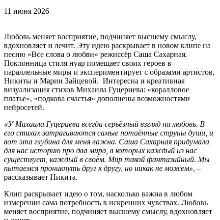
11 июня 2026
Любовь меняет восприятие, подчиняет высшему смыслу,
вдохновляет и лечит. Эту идею раскрывает в новом клипе на
песню «Все слова о любви» режиссёр Саша Сахарная.
Поклонница стиля нуар помещает своих героев в
параллельные миры и экспериментирует с образами артистов,
Никиты и Марии Зайцевой. Интересна и креативная
визуализация стихов Михаила Гуцериева: «коралловое
платье», «подкова счастья» дополнены возможностями
нейросетей.
«У Михаила Гуцериева всегда серьёзный взгляд на любовь. В
его стихах затрагиваются самые потаённые струны души, и
вот эта глубина для меня важна. Саша Сахарная придумала
для нас историю про два мира, в которых каждый из нас
существует, каждый в своём. Мир такой фантазийный. Мы
пытаемся проникнуть друг к другу, но никак не можем»,
–
рассказывает Никита.
Клип раскрывает идею о том, насколько важна в любом
измерении сама потребность в искренних чувствах. Любовь
меняет восприятие, подчиняет высшему смыслу, вдохновляет