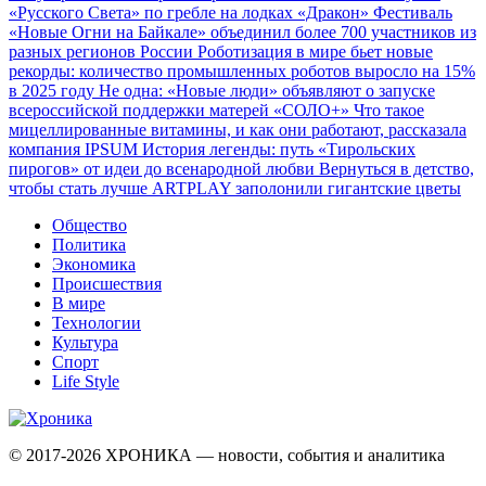
«Русского Света» по гребле на лодках «Дракон»
Фестиваль
«Новые Огни на Байкале» объединил более 700 участников из
разных регионов России
Роботизация в мире бьет новые
рекорды: количество промышленных роботов выросло на 15%
в 2025 году
Не одна: «Новые люди» объявляют о запуске
всероссийской поддержки матерей «СОЛО+»
Что такое
мицеллированные витамины, и как они работают, рассказала
компания IPSUM
История легенды: путь «Тирольских
пирогов» от идеи до всенародной любви
Вернуться в детство,
чтобы стать лучше
ARTPLAY заполонили гигантские цветы
Общество
Политика
Экономика
Происшествия
В мире
Технологии
Культура
Спорт
Life Style
© 2017-2026
ХРОНИКА — новости, события и аналитика