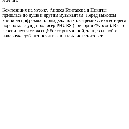
и лечит.
Композиция на музыку Андрея Ктитарева и Никиты
пришлась по душе и другим музыкантам. Перед выходом
клипа на цифровых площадках появился ремикс, над которым
поработал саунд-продюcер PHURS (Григорий Фурсов). В его
версии песня стала ещё более ритмичной, танцевальной и
наверняка добавит позитива в плей-лист этого лета.