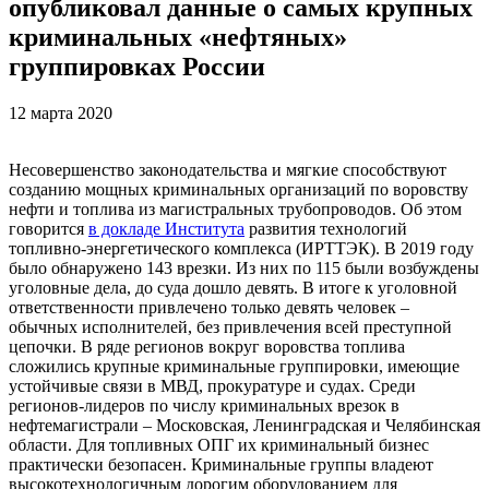
опубликовал данные о самых крупных
криминальных «нефтяных»
группировках России
12 марта 2020
Несовершенство законодательства и мягкие способствуют
созданию мощных криминальных организаций по воровству
нефти и топлива из магистральных трубопроводов. Об этом
говорится
в докладе Института
развития технологий
топливно-энергетического комплекса (ИРТТЭК). В 2019 году
было обнаружено 143 врезки. Из них по 115 были возбуждены
уголовные дела, до суда дошло девять. В итоге к уголовной
ответственности привлечено только девять человек –
обычных исполнителей, без привлечения всей преступной
цепочки. В ряде регионов вокруг воровства топлива
сложились крупные криминальные группировки, имеющие
устойчивые связи в МВД, прокуратуре и судах. Среди
регионов-лидеров по числу криминальных врезок в
нефтемагистрали – Московская, Ленинградская и Челябинская
области. Для топливных ОПГ их криминальный бизнес
практически безопасен. Криминальные группы владеют
высокотехнологичным дорогим оборудованием для