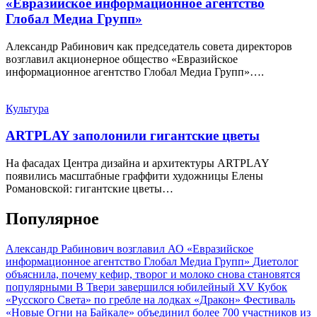
«Евразийское информационное агентство
Глобал Медиа Групп»
Александр Рабинович как председатель совета директоров
возглавил акционерное общество «Евразийское
информационное агентство Глобал Медиа Групп»….
Культура
ARTPLAY заполонили гигантские цветы
На фасадах Центра дизайна и архитектуры ARTPLAY
появились масштабные граффити художницы Елены
Романовской: гигантские цветы…
Популярное
Александр Рабинович возглавил АО «Евразийское
информационное агентство Глобал Медиа Групп»
Диетолог
объяснила, почему кефир, творог и молоко снова становятся
популярными
В Твери завершился юбилейный XV Кубок
«Русского Света» по гребле на лодках «Дракон»
Фестиваль
«Новые Огни на Байкале» объединил более 700 участников из