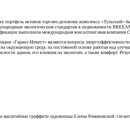
в ее портфель активов торгово-деловому комплексу «Тульский»
ународным экологическим стандартам в недвижимости BREEAM 
тификации выполнила международная консалтинговая компания 
орации «Гарант-Инвест» являются вопросы энергоэффективности
 на окружающую среду, на постоянной основе работая над улучш
сности здания, его влияния на экологию, а также комфорт. Ре
сь масштабные граффити художницы Елены Романовской: гиган