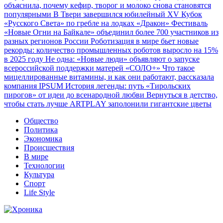
объяснила, почему кефир, творог и молоко снова становятся
популярными
В Твери завершился юбилейный XV Кубок
«Русского Света» по гребле на лодках «Дракон»
Фестиваль
«Новые Огни на Байкале» объединил более 700 участников из
разных регионов России
Роботизация в мире бьет новые
рекорды: количество промышленных роботов выросло на 15%
в 2025 году
Не одна: «Новые люди» объявляют о запуске
всероссийской поддержки матерей «СОЛО+»
Что такое
мицеллированные витамины, и как они работают, рассказала
компания IPSUM
История легенды: путь «Тирольских
пирогов» от идеи до всенародной любви
Вернуться в детство,
чтобы стать лучше
ARTPLAY заполонили гигантские цветы
Общество
Политика
Экономика
Происшествия
В мире
Технологии
Культура
Спорт
Life Style