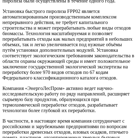
пиролиза были осуществлены в течение одного года.
Установка быстрого пиролиза FPP02 является
автоматизированным производственным комплексом
непрерывного действия, не требует капитального
строительства и может перерабатывать любые виды отходов
биомассы. Технология масштабируемая и позволяет
перерабатывать отходы как малых предприятий в небольших
объемах, так и легко увеличивается под нужные объёмы
путём установки дополнительных модулей. Установка
соответствует экологическим требованиям законодательства в
области охраны окружающей среды и имеет положительное
заключение государственной экологической экспертизы на
переработку более 970 видов отходов по 67 кодам
Федерального классификационного каталога отходов.
Компания «ЭнергоЛесПром» активно ведет научно-
исследовательскую работу по ряду направлений, расширяет
сырьевую базу продуктов, образующихся при
термохимической переработке отходов, разрабатывает
технологии более глубокой их переработки.
В частности, в настоящее время компания сотрудничает с
российскими и зарубежными предприятиями по вопросам
переработки древесных отходов, иловых осадков, птичьего
помета, пластиков, отсортированных твердых бытовых