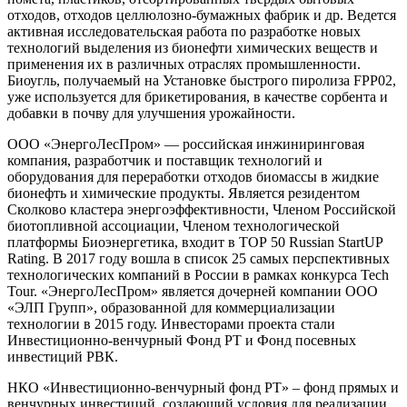
отходов, отходов целлюлозно-бумажных фабрик и др. Ведется
активная исследовательская работа по разработке новых
технологий выделения из бионефти химических веществ и
применения их в различных отраслях промышленности.
Биоугль, получаемый на Установке быстрого пиролиза FPP02,
уже используется для брикетирования, в качестве сорбента и
добавки в почву для улучшения урожайности.
ООО «ЭнергоЛесПром» — российская инжиниринговая
компания, разработчик и поставщик технологий и
оборудования для переработки отходов биомассы в жидкие
бионефть и химические продукты. Является резидентом
Сколково кластера энергоэффективности, Членом Российской
биотопливной ассоциации, Членом технологической
платформы Биоэнергетика, входит в ТОР 50 Russian StartUP
Rating. В 2017 году вошла в список 25 самых перспективных
технологических компаний в России в рамках конкурса Tech
Tour. «ЭнергоЛесПром» является дочерней компании ООО
«ЭЛП Групп», образованной для коммерциализации
технологии в 2015 году. Инвесторами проекта стали
Инвестиционно-венчурный Фонд РТ и Фонд посевных
инвестиций РВК.
НКО «Инвестиционно-венчурный фонд РТ» – фонд прямых и
венчурных инвестиций, создающий условия для реализации