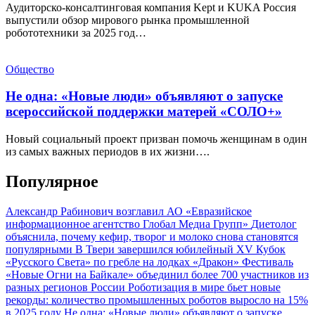
Аудиторско-консалтинговая компания Kept и KUKA Россия
выпустили обзор мирового рынка промышленной
робототехники за 2025 год…
Общество
Не одна: «Новые люди» объявляют о запуске
всероссийской поддержки матерей «СОЛО+»
Новый социальный проект призван помочь женщинам в один
из самых важных периодов в их жизни….
Популярное
Александр Рабинович возглавил АО «Евразийское
информационное агентство Глобал Медиа Групп»
Диетолог
объяснила, почему кефир, творог и молоко снова становятся
популярными
В Твери завершился юбилейный XV Кубок
«Русского Света» по гребле на лодках «Дракон»
Фестиваль
«Новые Огни на Байкале» объединил более 700 участников из
разных регионов России
Роботизация в мире бьет новые
рекорды: количество промышленных роботов выросло на 15%
в 2025 году
Не одна: «Новые люди» объявляют о запуске