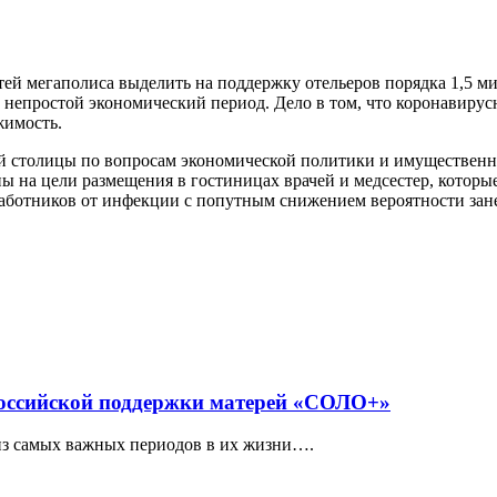
й мегаполиса выделить на поддержку отельеров порядка 1,5 мил
 непростой экономический период. Дело в том, что коронавирусн
имость.
ой столицы по вопросам экономической политики и имуществен
 на цели размещения в гостиницах врачей и медсестер, которые 
работников от инфекции с попутным снижением вероятности зан
российской поддержки матерей «СОЛО+»
из самых важных периодов в их жизни….