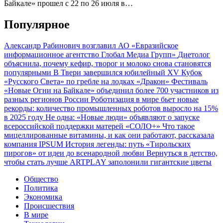
Байкале» прошел с 22 по 26 июля в…
Популярное
Александр Рабинович возглавил АО «Евразийское
информационное агентство Глобал Медиа Групп»
Диетолог
объяснила, почему кефир, творог и молоко снова становятся
популярными
В Твери завершился юбилейный XV Кубок
«Русского Света» по гребле на лодках «Дракон»
Фестиваль
«Новые Огни на Байкале» объединил более 700 участников из
разных регионов России
Роботизация в мире бьет новые
рекорды: количество промышленных роботов выросло на 15%
в 2025 году
Не одна: «Новые люди» объявляют о запуске
всероссийской поддержки матерей «СОЛО+»
Что такое
мицеллированные витамины, и как они работают, рассказала
компания IPSUM
История легенды: путь «Тирольских
пирогов» от идеи до всенародной любви
Вернуться в детство,
чтобы стать лучше
ARTPLAY заполонили гигантские цветы
Общество
Политика
Экономика
Происшествия
В мире