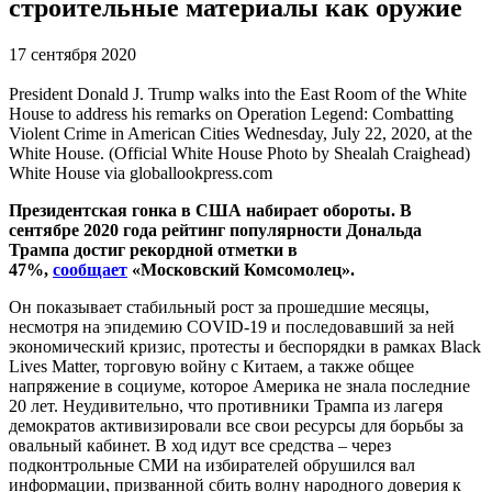
строительные материалы как оружие
17 сентября 2020
President Donald J. Trump walks into the East Room of the White
House to address his remarks on Operation Legend: Combatting
Violent Crime in American Cities Wednesday, July 22, 2020, at the
White House. (Official White House Photo by Shealah Craighead)
White House via globallookpress.com
Президентская гонка в США набирает обороты. В
сентябре 2020 года рейтинг популярности Дональда
Трампа достиг рекордной отметки в
47%,
сообщает
«Московский Комсомолец».
Он показывает стабильный рост за прошедшие месяцы,
несмотря на эпидемию COVID-19 и последовавший за ней
экономический кризис, протесты и беспорядки в рамках Black
Lives Matter, торговую войну с Китаем, а также общее
напряжение в социуме, которое Америка не знала последние
20 лет. Неудивительно, что противники Трампа из лагеря
демократов активизировали все свои ресурсы для борьбы за
овальный кабинет. В ход идут все средства – через
подконтрольные СМИ на избирателей обрушился вал
информации, призванной сбить волну народного доверия к