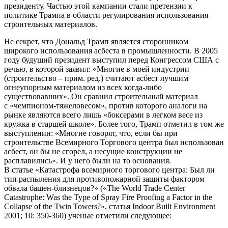
президенту. Частью этой кампании стали претензии к
политике Трампа в области регулирования использования
строительных материалов.
Не секрет, что Дональд Трамп является сторонником
широкого использования асбеста в промышленности. В 2005
году будущий президент выступил перед Конгрессом США с
речью, в которой заявил: «Многие в моей индустрии
(строительство – прим. ред.) считают асбест лучшим
огнеупорным материалом из всех когда-либо
существовавших». Он сравнил строительный материал
с «чемпионом-тяжеловесом», против которого аналоги на
рынке являются всего лишь «боксерами в легком весе из
кружка в старшей школе». Более того, Трамп отметил в том же
выступлении: «Многие говорят, что, если бы при
строительстве Всемирного Торгового центра был использован
асбест, он бы не сгорел, а несущие конструкции не
расплавились». И у него были на то основания.
В статье «Катастрофа всемирного торгового центра: Был ли
тип распыления для противопожарной защиты фактором
обвала башен-близнецов?» («The World Trade Center
Catastrophe: Was the Type of Spray Fire Proofing a Factor in the
Collapse of the Twin Towers?», статья Indoor Built Environment
2001; 10: 350-360) ученые отметили следующее: