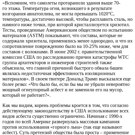
«Вспомним, что самолеты протаранили здания выше 70-
го этажа. Температура огня, возникшего в результате
возгорания авиатоплива, не могла превышать 1020°C,
температуры, достаточно высокой, чтобы расплавить сталь, но
намного ниже точки, при которой кристаллизуется хризотил.
Тесты, проведенные Американским обществом по испытанию
материалов (ASTM) показывают, что составы, которые не
содержали хризотила, применялись менее однородно, и что их
сопротивление повреждению было на 10-25% ниже, чем для
составов с волокнами. В июне 2002 г. правительственной
комиссии США по расследованию причин катастрофы WTC
группа архитекторов и инженеров строителей также
объяснила, что главной причиной быстрого обвала башен
являлась недостаточная эффективность изоляционных
материалов». В своем твитере Дональд Трамп высказался еще
более резко: «Что было бы, если бы мы не убрали невероятно
мощный огнеупорный асбест и не заменили его на мусор,
который не работает?».
Как мы видим, корень проблемы кроется в том, что согласно
действующему законодательству в США использование всех
видов асбеста существенно ограничено. Начиная с 1990-х
годов по всей Америке развернулась массовая кампания
против использования «горного льна» (так еще называют
асбест). Суть претензий общества была проста – применение