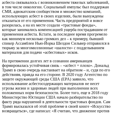
асбеста связывалось с возникновением тяжелых заболеваний,
в том числе онкологии. Социальный импульс был поддержан
СМИ, адвокатским сообществом и множество компаний,
использующих асбест в своих изделиях, были вынуждены
отказаться от его применения. Часть предприятий и вовсе
разорилась, а на их месте создали «трастовые фонды»,
которые занимались компенсацией ущерба пострадавшим от
применения асбеста. Кстати, за последнее время прогремело
как минимум несколько громких дел – к примеру, бывший
спикер Ассамблеи Нью-Йорка Шелдон Сильвер отправился в
тюрьму за многомиллионные «шалости» с подделыванием
материалов для подачи «асбестовых» исков.
На протяжении долгих лет в сознании американцев
формировалась устойчивая связь – «асбест = плохо». Дональд
Трамп в свою очередь настаивает на обратном – и, судя по его
действиям, правда на его стороне. В 2020 году Агентство по
защите окружающей среды США (EPA) заявило, что
использование асбестосодержащих материалов не несет
угрозы жизни и здоровью людей при выполнении всех
положенных норм безопасности. Более того, еще в 2018 году
Министерство Юстиции США начало разбирательство по
факту ряда нарушений в деятельности трастовых фондов. Сам
Трамп высказался об этой проблеме в своей книге «Искусство
возвращаться», где написал: «Я считаю, что движение против