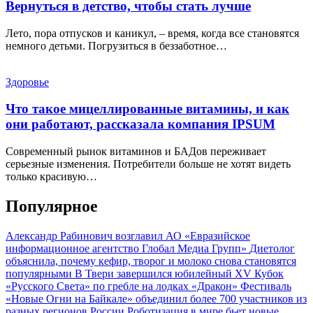
Вернуться в детство, чтобы стать лучше
Лето, пора отпусков и каникул, – время, когда все становятся
немного детьми. Погрузиться в беззаботное…
Здоровье
Что такое мицеллированные витамины, и как
они работают, рассказала компания IPSUM
Современный рынок витаминов и БАДов переживает
серьезные изменения. Потребители больше не хотят видеть
только красивую…
Популярное
Александр Рабинович возглавил АО «Евразийское
информационное агентство Глобал Медиа Групп»
Диетолог
объяснила, почему кефир, творог и молоко снова становятся
популярными
В Твери завершился юбилейный XV Кубок
«Русского Света» по гребле на лодках «Дракон»
Фестиваль
«Новые Огни на Байкале» объединил более 700 участников из
разных регионов России
Роботизация в мире бьет новые