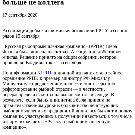
больше не коллега
17 сентября 2020
Ассоциации добытчиков минтая исключили РРПУ из своих
рядов 15 сентября.
«Русская рыбопромышленная компания» (РРПК) Глеба
Франка была лишена членства в Ассоциации добытчиков
минтая. Решение принято на общем собрании, которое
прошло во Владивостоке 1 5 сентября.
По информации
KP.RU
, причиной изгнания стало тайное
обращение РРПК к премьер-министру РФ Михаилу
Мишустину с предложением провести опять серьезное
реформирование рыбной отрасли — в частности,
перераспределить квоты на вылов минтая и сельди. В
результате, если бы их инициатива была принята на
правительственном уровне, большинство действующих
рыбопромышленных предприятий лишилось бы квот в пользу
компаний, участвующих в получении инвестквот, в том числе
и фирм, входящих в «Русскую рыбопромышленную
компанию».