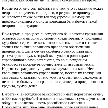
ситуация, как если бы мы пытались сэкономить на враче.
Кроме того, не стоит забывать и о том, что гражданин может
неправильно учесть свои долги, в результате процедура
банкротства также окажется под угрозой. Помощь же
профессионального юриста позволила бы избежать такой
неприятной ситуации.
Во-вторых, в процессе внесудебного банкротства гражданин
остается один на один со своими кредиторами. У последних
куда более серьезные возможности, в том числе и с точки
зрения квалифицированного правового обеспечения
процедуры. Если в случае судебного банкротства дело
рассматривает суд, который выступает в роли гаранта
справедливого разбирательства, то во внесудебном
банкротстве процедура осуществляется автоматически.
Надеяться гражданину в данном случае не на кого. Нет и
квалифицированного управляющего, поскольку гражданин
сам решил отказаться от его услуг в стремлении сэкономить
не очень и большую, в сравнении с размером просроченного
кредита, сумму денег.
В-третьих, внесудебное банкротство имеет пороговую сумму
в 500 тысяч рублей. Это довольно маленькая сумма, учитывая
общую закредитованность российского населения.
Получается, что граждане, имеющие более внушительные