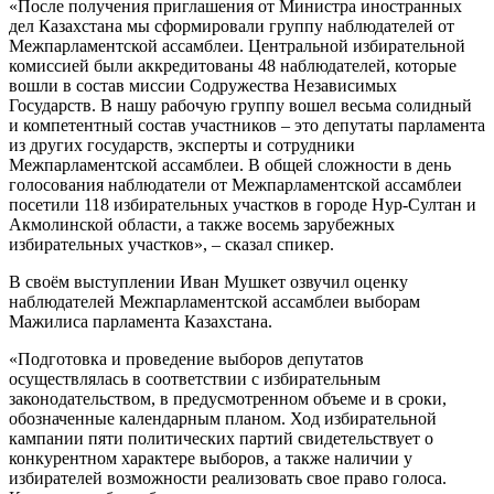
«После получения приглашения от Министра иностранных
дел Казахстана мы сформировали группу наблюдателей от
Межпарламентской ассамблеи. Центральной избирательной
комиссией были аккредитованы 48 наблюдателей, которые
вошли в состав миссии Содружества Независимых
Государств. В нашу рабочую группу вошел весьма солидный
и компетентный состав участников – это депутаты парламента
из других государств, эксперты и сотрудники
Межпарламентской ассамблеи. В общей сложности в день
голосования наблюдатели от Межпарламентской ассамблеи
посетили 118 избирательных участков в городе Нур-Султан и
Акмолинской области, а также восемь зарубежных
избирательных участков», – сказал спикер.
В своём выступлении Иван Мушкет озвучил оценку
наблюдателей Межпарламентской ассамблеи выборам
Мажилиса парламента Казахстана.
«Подготовка и проведение выборов депутатов
осуществлялась в соответствии с избирательным
законодательством, в предусмотренном объеме и в сроки,
обозначенные календарным планом. Ход избирательной
кампании пяти политических партий свидетельствует о
конкурентном характере выборов, а также наличии у
избирателей возможности реализовать свое право голоса.