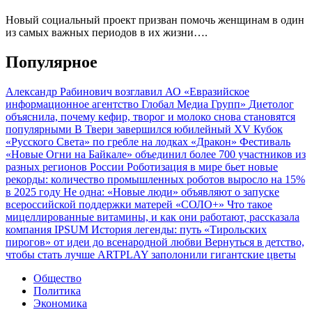
Новый социальный проект призван помочь женщинам в один
из самых важных периодов в их жизни….
Популярное
Александр Рабинович возглавил АО «Евразийское
информационное агентство Глобал Медиа Групп»
Диетолог
объяснила, почему кефир, творог и молоко снова становятся
популярными
В Твери завершился юбилейный XV Кубок
«Русского Света» по гребле на лодках «Дракон»
Фестиваль
«Новые Огни на Байкале» объединил более 700 участников из
разных регионов России
Роботизация в мире бьет новые
рекорды: количество промышленных роботов выросло на 15%
в 2025 году
Не одна: «Новые люди» объявляют о запуске
всероссийской поддержки матерей «СОЛО+»
Что такое
мицеллированные витамины, и как они работают, рассказала
компания IPSUM
История легенды: путь «Тирольских
пирогов» от идеи до всенародной любви
Вернуться в детство,
чтобы стать лучше
ARTPLAY заполонили гигантские цветы
Общество
Политика
Экономика