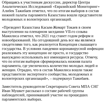
Обращаясь к участникам дискуссии, директор Центра
Аналитических Исследований «Евразийский Мониторинг»
Алибек Тажибаев отметил, что по итогам выборов в состав
нижней палаты парламента Казахстана вошли представители
молодежных и волонтерских организаций.
«Президент Казахстана Касым-Жомарт Токаев в своем
выступлении на пленарном заседании VII-го созыва
Мажилиса отметил, что 2021 год станет годом реформ и
новообразований. На сегодняшний день все мы являемся
свидетелями того, как реализуется Концепция слышащего
государства. В условиях пандемии коронавирусной инфекции
реализовать эту концепцию не просто, и государство
вынуждено использовать все имеющиеся ресурсы. Отмечу,
что по итогам выборов сформировалась нижняя палата
парламента, где увеличилось количество молодых людей и
женщин. Отрадно, что в состав Мажилиса вошли также
представители экспертного сообщества, молодежных и
волонтерских организаций», – подчеркнул Тажибаев.
Заместитель руководителя Секретариата Совета МПА СНГ
Иван Мушкет рассказал о составе рабочей группы
наблюдателей, принимавшей участие на прошедших
парламентских выборах.