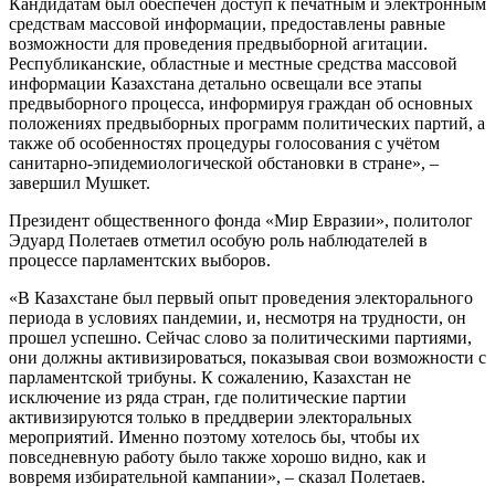
Кандидатам был обеспечен доступ к печатным и электронным
средствам массовой информации, предоставлены равные
возможности для проведения предвыборной агитации.
Республиканские, областные и местные средства массовой
информации Казахстана детально освещали все этапы
предвыборного процесса, информируя граждан об основных
положениях предвыборных программ политических партий, а
также об особенностях процедуры голосования с учётом
санитарно-эпидемиологической обстановки в стране», –
завершил Мушкет.
Президент общественного фонда «Мир Евразии», политолог
Эдуард Полетаев отметил особую роль наблюдателей в
процессе парламентских выборов.
«В Казахстане был первый опыт проведения электорального
периода в условиях пандемии, и, несмотря на трудности, он
прошел успешно. Сейчас слово за политическими партиями,
они должны активизироваться, показывая свои возможности с
парламентской трибуны. К сожалению, Казахстан не
исключение из ряда стран, где политические партии
активизируются только в преддверии электоральных
мероприятий. Именно поэтому хотелось бы, чтобы их
повседневную работу было также хорошо видно, как и
вовремя избирательной кампании», – сказал Полетаев.